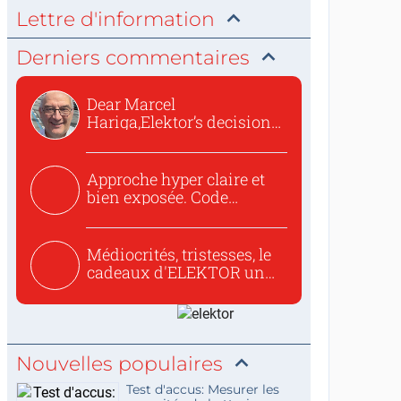
Lettre d'information
Derniers commentaires
Dear Marcel
Hariga,Elektor’s decision
to republish...
Approche hyper claire et
bien exposée. Code
concis...
Médiocrités, tristesses, le
cadeaux d'ELEKTOR un
c...
Nouvelles populaires
Test d'accus: Mesurer les