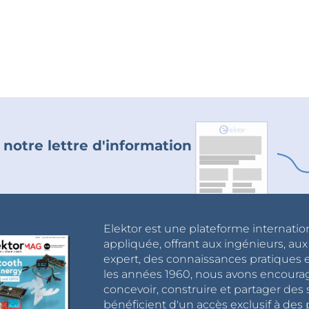
 notre lettre d'information
Elektor est une plateforme internatio
appliquée, offrant aux ingénieurs, au
expert, des connaissances pratiques et
les années 1960, nous avons encou
concevoir, construire et partager de
bénéficient d'un accès exclusif à des 