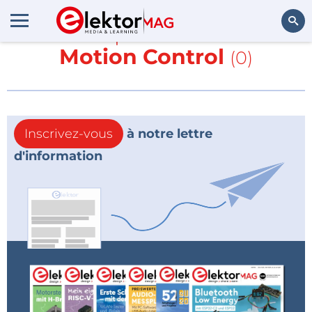
En savoir plus sur
Trinamic
Motion Control
(0)
Rechercher
Inscrivez-vous
à notre lettre
d'information