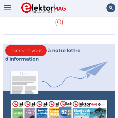
En savoir plus sur
université
(0)
Rechercher
Inscrivez-vous
à notre lettre
d'information