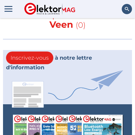
En savoir plus sur
Van der
Veen
(0)
Rechercher
Inscrivez-vous
à notre lettre
d'information