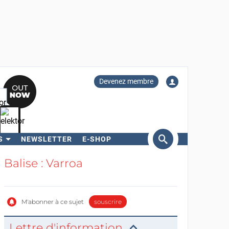
Devenez membre
S
NEWSLETTER
E-SHOP
ercher
Balise : Varroa
M'abonner à ce sujet
souscrire
Lettre d'information