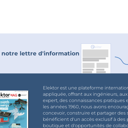
 notre lettre d'information
Elektor est une plateforme internatio
appliquée, offrant aux ingénieurs, au
expert, des connaissances pratiques et
les années 1960, nous avons encou
concevoir, construire et partager de
bénéficient d'un accès exclusif à des 
boutique et d'opportunités de collab