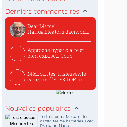
Derniers commentaires
Dear Marcel
Hariga,Elektor’s decision
to republish...
Approche hyper claire et
bien exposée. Code
concis...
Médiocrités, tristesses, le
cadeaux d'ELEKTOR un
c...
Nouvelles populaires
Test d'accus: Mesurer les
capacités de batteries avec
l'Arduino Nano