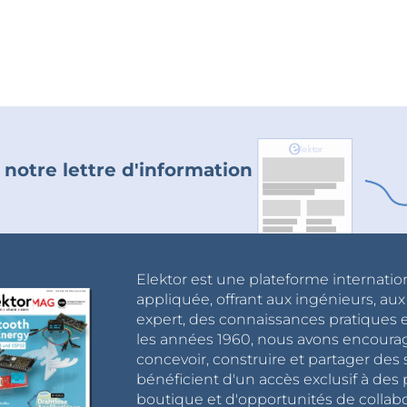
 notre lettre d'information
Elektor est une plateforme internatio
appliquée, offrant aux ingénieurs, au
expert, des connaissances pratiques et
les années 1960, nous avons encou
concevoir, construire et partager de
bénéficient d'un accès exclusif à des 
boutique et d'opportunités de collab