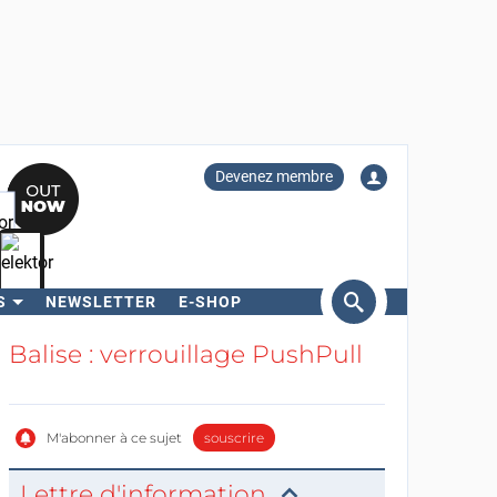
Devenez membre
S
NEWSLETTER
E-SHOP
ercher
Balise : verrouillage PushPull
M'abonner à ce sujet
souscrire
Lettre d'information