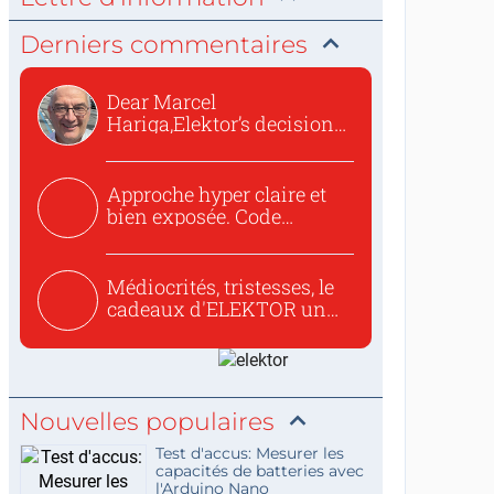
Derniers commentaires
Dear Marcel
Hariga,Elektor’s decision
to republish...
Approche hyper claire et
bien exposée. Code
concis...
Médiocrités, tristesses, le
cadeaux d'ELEKTOR un
c...
Nouvelles populaires
Test d'accus: Mesurer les
capacités de batteries avec
l'Arduino Nano