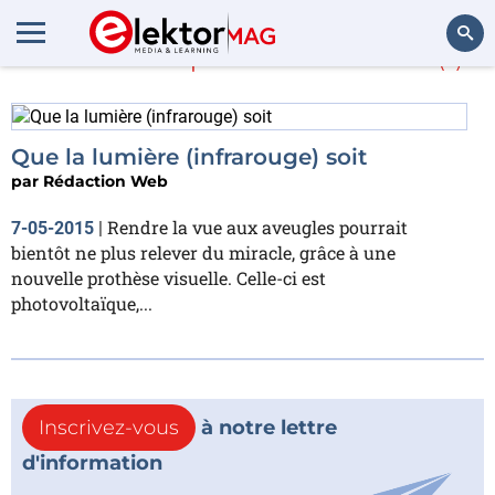
En savoir plus sur
visuel
(1)
Rechercher
Que la lumière (infrarouge) soit
par
Rédaction Web
Rendre la vue aux aveugles pourrait
7-05-2015
|
bientôt ne plus relever du miracle, grâce à une
nouvelle prothèse visuelle. Celle-ci est
photovoltaïque,...
Inscrivez-vous
à notre lettre
d'information