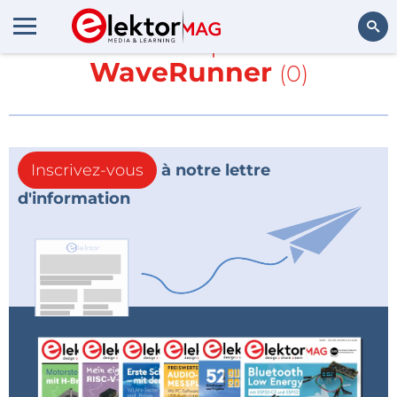
En savoir plus sur
WaveRunner
(0)
Rechercher
Inscrivez-vous
à notre lettre
d'information