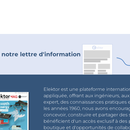
 notre lettre d'information
Elektor est une plateforme internatio
appliquée, offrant aux ingénieurs, au
expert, des connaissances pratiques et
les années 1960, nous avons encou
concevoir, construire et partager de
bénéficient d'un accès exclusif à des 
boutique et d'opportunités de collab