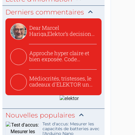
Derniers commentaires
Dear Marcel
Hariga,Elektor’s decision
to republish...
Approche hyper claire et
bien exposée. Code
concis...
Médiocrités, tristesses, le
cadeaux d'ELEKTOR un
c...
Nouvelles populaires
Test d'accus: Mesurer les
capacités de batteries avec
l'Arduino Nano