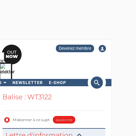
Devenez membre
S
NEWSLETTER
E-SHOP
ercher
Balise : WT3122
M'abonner à ce sujet
souscrire
Lettre d'information