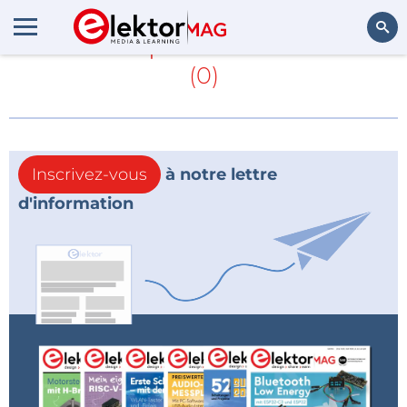
En savoir plus sur
Ynvisible
(0)
Rechercher
Inscrivez-vous
à notre lettre
d'information