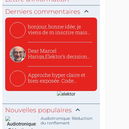
Derniers commentaires
bonjour, bonne idée, je
viens de m inscrire mais
o...
Dear Marcel
Hariga,Elektor’s decision
to republish...
Approche hyper claire et
bien exposée. Code
concis...
Nouvelles populaires
Audiotronique: Réduction
du ronflement