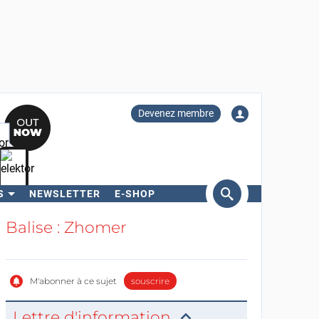
Devenez membre
S
NEWSLETTER
E-SHOP
ercher
Balise : Zhomer
M'abonner à ce sujet
souscrire
Lettre d'information