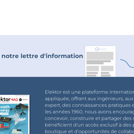
 notre lettre d'information
Elektor est une plateforme internatio
appliquée, offrant aux ingénieurs, au
expert, des connaissances pratiques et
les années 1960, nous avons encou
concevoir, construire et partager de
bénéficient d'un accès exclusif à des 
boutique et d'opportunités de collab