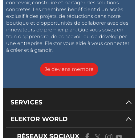
concevoir, construire et partager des solutions
concrètes. Les membres bénéficient d'un accès
exclusif à des projets, de réductions dans notre
boutique et d'opportunités de collaborer avec des
innovateurs de premier plan. Que vous soyez en
train d'apprendre, de concevoir ou de développer
Figure 1. De la connectivité réseau traditionnelle à la méthode mise en
une entreprise, Elektor vous aide à vous connecter,
pratique.
à créer et à grandir.
Le site Random Nerd Tutorials propose également
Je deviens membre
une alternative basée sur les interruptions logicielles
pour la détection des pertes de connexion et leur
rétablissement. Avec un ESP8266, j’ai défini une
approche différente pour vérifier l’état de la
SERVICES
connectivité réseau. Je programme le
microcontrôleur afin qu’il vérifie régulièrement la
ELEKTOR WORLD
liaison au point d’accès Wi-Fi dans la section loop()
par la fonction "ping", en utilisant ping(gateway_IP)
RÉSEAUX SOCIAUX
de la bibliothèque
ESP8266Ping
. Cela est souvent