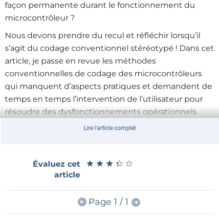
façon permanente durant le fonctionnement du
microcontrôleur ?
Nous devons prendre du recul et réfléchir lorsqu’il
s’agit du codage conventionnel stéréotypé ! Dans cet
article, je passe en revue les méthodes
conventionnelles de codage des microcontrôleurs
qui manquent d’aspects pratiques et demandent de
temps en temps l’intervention de l’utilisateur pour
résoudre des dysfonctionnements opérationnels.
Dans de tels cas, des boutons de réglage et un
Lire l'article complet
afficheur sont nécessaires afin de contrôler, remettre
à zéro, prérégler ou interrompre le microcontrôleur
puis prendre une action corrective. Parallèlement à
★
★
★
★
★
★
★
★
★
★
Évaluez cet
article
l’interfaçage des capteurs, la prise en compte des
boutons ou afficheurs, facilitant l’intervention de
l’utilisateur, peut être problématique lorsque les
Page 1 / 1
entrées/sorties standards sont en nombre limité.