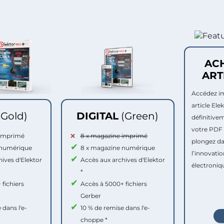
AC
ART
Accédez i
article Ele
(Gold)
DIGITAL
(Green)
définitive
votre PDF 
 imprimé
8 x magazine imprimé
plongez da
 numérique
8 x magazine numérique
l’innovatio
ives d'Elektor
Accès aux archives d'Elektor
électroniqu
*
fichiers
Accès à 5000+ fichiers
Gerber
 dans l'e-
10 % de remise dans l'e-
choppe *