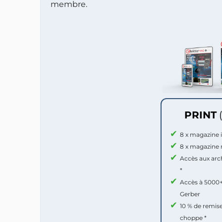
membre.
PRINT
8 x magazine
8 x magazine
Accès aux arch
*
Accès à 5000+ 
Gerber
10 % de remise
choppe *