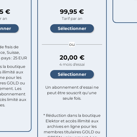
5 €
99,95 €
ar an
Tarif par an
ou
e frais de
nce, Suisse,
20,00 €
 pays : 25 EUR
4 mois d'essai
s la boutique
 illimité aux
gne pour les
ires GOLD ou
Un abonnement d'essai ne
ement. Les
peut être souscrit qu'une
 abonnement
seule fois.​
cès limité aux
es.
* Réduction dans la boutique
Elektor et accès illimité aux
archives en ligne pour les
membres titulaires GOLD ou