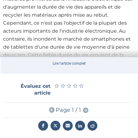
d'augmenter la durée de vie des appareils et de
recycler les matériaux après mise au rebut.
Cependant, ce n'est pas l'objectif de la plupart des
acteurs importants de l'industrie électronique. Au
contraire, ils inondent le marché de smartphones et
de tablettes d'une durée de vie moyenne d'à peine
deux ans. Cette faible durée de vie provient de la
difficulté croissante à réparer ces appareils. En
Lire l'article complet
coopération avec le site de réparation
iFixit
,
Greenpeace
a étudié la facilité de dépannage des
★
★
★
★
★
★
★
★
★
★
Évaluez cet
appareils courants. Il en ressort que le remplacement
article
de composants comme la batterie ou l'écran est
difficile, voire impossible pour 70 % des 40 appareils
Page 1 / 1
examinés. À cet égard,
Fairphone
est une exception
bienvenue. La société fut la première à
commercialiser un téléphone modulaire pour
prolonger sa durée de vie. Tout en permettant le