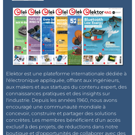
durabilité des équipements devrait être prise
l'utilisation est faible. Mais ce n’est pas du tout le cas
en compte. Nombreuses sont les personnes
lors de la production. Les appareils électroniques
qui dans le cas cité auraient jeté le bloc
sont fabriqués et assemblés en Asie, laquelle dépend
d'alimentation et,,, l'ordinateur aussi! Quel
largement du charbon.
Greenpeace
appelle par
gâchis!
conséquent les sociétés à s'engager à rendre
J. KREUTZ
l'ensemble de la chaîne de commercialisation
Répondre
durable au lieu de ne s'intéresser qu'à leur propre
consommation directe.
Finalement,
Greenpeace
donne des
Elektor est une plateforme internationale dédiée à
recommandations sur ce que nous devrions faire en
l'électronique appliquée, offrant aux ingénieurs,
aux makers et aux startups du contenu expert, des
tant que consommateurs pour rendre l'industrie
connaissances pratiques et des insights sur
électronique plus verte :
l'industrie. Depuis les années 1960, nous avons
Choisir des appareils robustes et faciles à
encouragé une communauté mondiale à
réparer ;
concevoir, construire et partager des solutions
Ne pas remplacer des appareils qui
concrètes. Les membres bénéficient d'un accès
fonctionnent toujours ;
exclusif à des projets, de réductions dans notre
boutique et d'opportunités de collaborer avec des
Toujours préférer réparer plutôt que remplacer ;