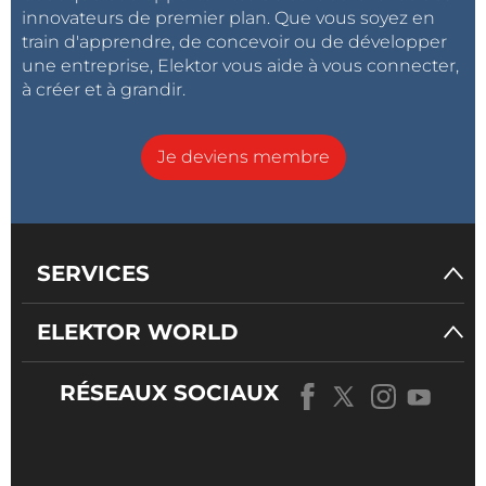
innovateurs de premier plan. Que vous soyez en
Lorsqu'un appareil est réellement défectueux,
train d'apprendre, de concevoir ou de développer
s'assurer de son recyclage ;
une entreprise, Elektor vous aide à vous connecter,
Faire savoir aux sociétés d'électronique que
à créer et à grandir.
nous voulons des appareils durables.
Je deviens membre
Illustration : notes obtenues par 17 sociétés
d'électronique grand public, extrait du
Guide 2017
pour une électronique plus verte de Greenpeace
.
SERVICES
ELEKTOR WORLD
RÉSEAUX SOCIAUX