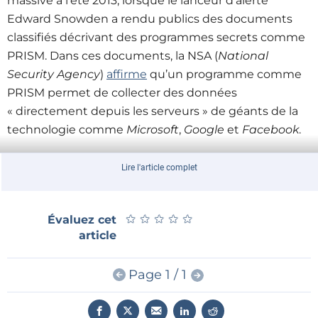
massive à l’été 2013, lorsque le lanceur d’alerte
Edward Snowden a rendu publics des documents
classifiés décrivant des programmes secrets comme
PRISM. Dans ces documents, la NSA (
National
Security Agency
)
affirme
qu’un programme comme
PRISM permet de collecter des données
« directement depuis les serveurs » de géants de la
technologie comme
Microsoft
,
Google
et
Facebook
.
Durant les mois et années qui ont suivi les
Lire l'article complet
révélations de Snowden, le trésor d’informations que
constituaient ces documents a entraîné un flot
★
★
★
★
★
★
★
★
★
★
Évaluez cet
continu de révélations sur les programmes de
article
surveillance gouvernementaux et les techniques
employées pour leurs mises en oeuvre. Citant une
Page 1 / 1
étude du
Pew Research Center
, E. Stoycheff écrit
dans son article qu’en 2015 87 % des Américains
savaient que les communications en ligne étaient