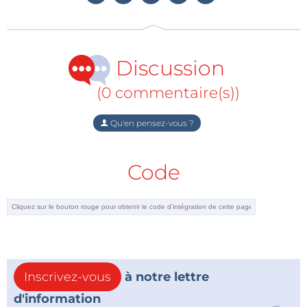
interceptées et stockées par leur gouvernement.
Toujours d’après cette étude, 57 % des Américains
jugent « inacceptable que le gouvernement surveille
Discussion
les communications des citoyens américains ».
(0 commentaire(s))
La suite de cet
article
est en anglais.
Qu'en pensez-vous ?
Code
Inscrivez-vous
à notre lettre
d'information