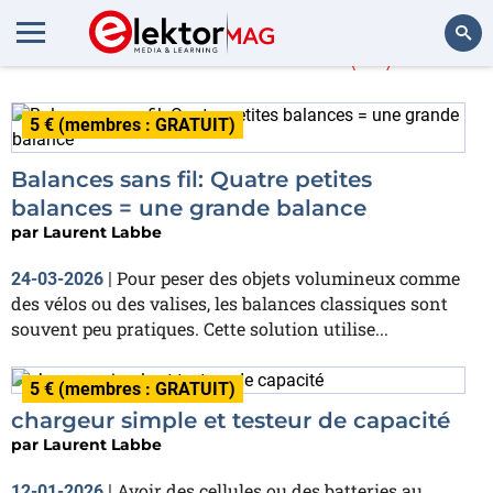
Laurent Labbe
(14)
Rechercher
5 € (membres : GRATUIT)
Balances sans fil: Quatre petites
balances = une grande balance
par
Laurent Labbe
Pour peser des objets volumineux comme
24-03-2026
|
des vélos ou des valises, les balances classiques sont
souvent peu pratiques. Cette solution utilise...
5 € (membres : GRATUIT)
chargeur simple et testeur de capacité
par
Laurent Labbe
Avoir des cellules ou des batteries au
12-01-2026
|