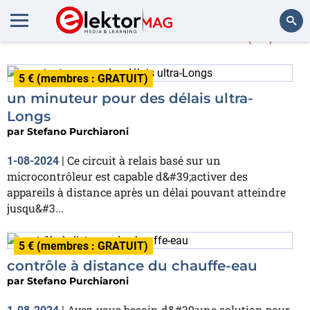
Stefano Purchiaroni
(16)
Rechercher
5 € (membres : GRATUIT)
un minuteur pour des délais ultra-
Longs
par
Stefano Purchiaroni
Ce circuit à relais basé sur un
1-08-2024
|
microcontrôleur est capable d&#39;activer des
appareils à distance après un délai pouvant atteindre
jusqu&#3...
5 € (membres : GRATUIT)
contrôle à distance du chauffe-eau
par
Stefano Purchiaroni
Avez-vous besoin d&#39;une solution pour