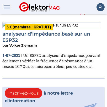
Volker Ziemann
(1)
Rechercher
5 € (membres : GRATUIT)
analyseur d’impédance basé sur un
ESP32
par
Volker Ziemann
Un ESP32 analyseur d’impédance, pouvant
1-07-2023
|
également vérifier la fréquence de résonance d’un
réseau LC ? Oui, ce microcontrôleur peu couteux, a...
Inscrivez-vous
à notre lettre
d'information