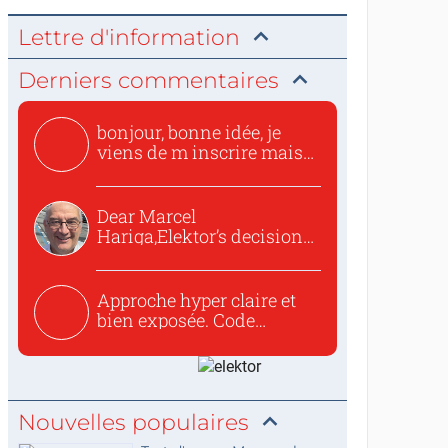
Lettre d'information
Derniers commentaires
bonjour, bonne idée, je
viens de m inscrire mais
o...
Dear Marcel
Hariga,Elektor’s decision
to republish...
Approche hyper claire et
bien exposée. Code
concis...
Nouvelles populaires