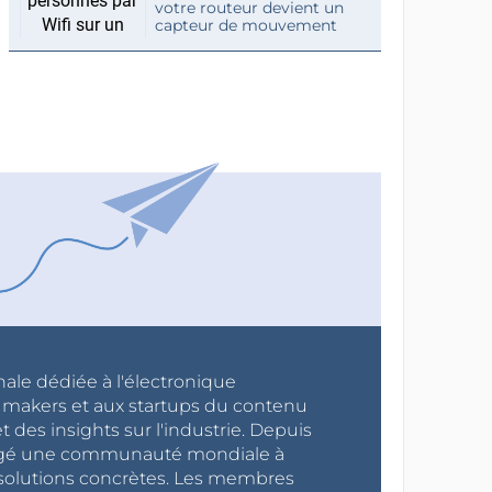
votre routeur devient un
capteur de mouvement
nale dédiée à l'électronique
x makers et aux startups du contenu
 des insights sur l'industrie. Depuis
ragé une communauté mondiale à
s solutions concrètes. Les membres