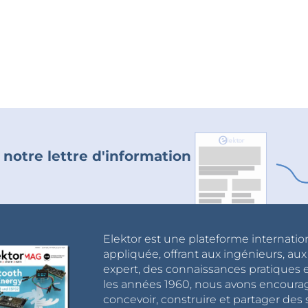
 notre lettre d'information
Elektor est une plateforme internatio
appliquée, offrant aux ingénieurs, au
expert, des connaissances pratiques et
les années 1960, nous avons encou
concevoir, construire et partager de