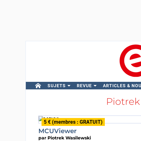
SUJETS
REVUE
ARTICLES & NO
Piotre
5 € (membres : GRATUIT)
MCUViewer
par
Piotrek Wasilewski