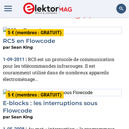
Sean King
(2)
Rechercher
5 € (membres : GRATUIT)
RC5 en Flowcode
par
Sean King
RC5 est un protocole de communication
1-09-2011
|
pour les télécommandes infrarouges. Il est
couramment utilisé dans de nombreux appareils
électroménage...
5 € (membres : GRATUIT)
E-blocks : les interruptions sous
Flowcode
par
Sean King
Au mot « interruption » le programmeur