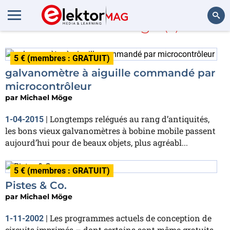
Michael Möge
(2)
Rechercher
5 € (membres : GRATUIT)
galvanomètre à aiguille commandé par
microcontrôleur
par
Michael Möge
Longtemps relégués au rang d’antiquités,
1-04-2015
|
les bons vieux galvanomètres à bobine mobile passent
aujourd’hui pour de beaux objets, plus agréabl...
5 € (membres : GRATUIT)
Pistes & Co.
par
Michael Möge
Les programmes actuels de conception de
1-11-2002
|
circuits imprimés – dont certains sont même gratuits