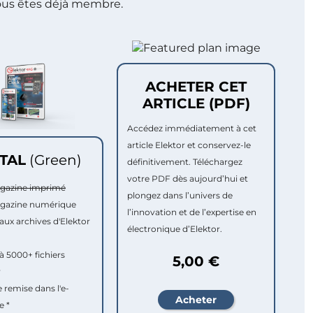
ous êtes déjà membre.
ACHETER CET
ARTICLE (PDF)
Accédez immédiatement à cet
article Elektor et conservez-le
ITAL
(Green)
définitivement. Téléchargez
votre PDF dès aujourd’hui et
agazine imprimé
plongez dans l’univers de
agazine numérique
l’innovation et de l’expertise en
aux archives d'Elektor
électronique d’Elektor.
à 5000+ fichiers
5,00 €
r
e remise dans l'e-
e *