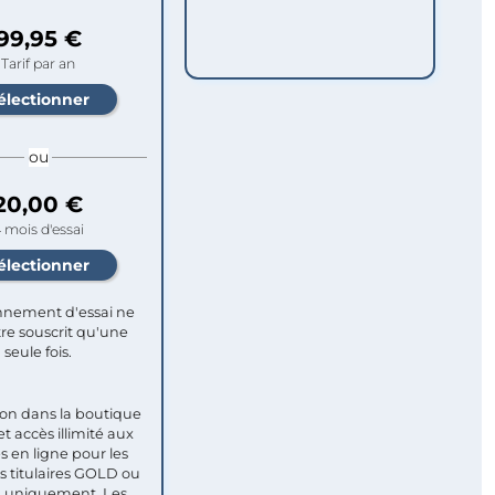
99,95 €
Tarif par an
ou
20,00 €
 mois d'essai
nement d'essai ne
re souscrit qu'une
seule fois.​
ion dans la boutique
et accès illimité aux
s en ligne pour les
titulaires GOLD ou
uniquement. Les