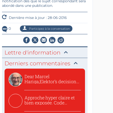
notification dès que le sujet correspondant sera
abordé dans une publication.
Dernière mise à jour : 28-06-2016
0
Participez à la conversation
Lettre d'information
Derniers commentaires
Dear Marcel
Hariga,Elektor’s decision
to republish...
Approche hyper claire et
bien exposée. Code
concis...