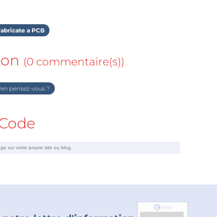
abricate a PCB
ion
(0 commentaire(s))
en pensez-vous ?
Code