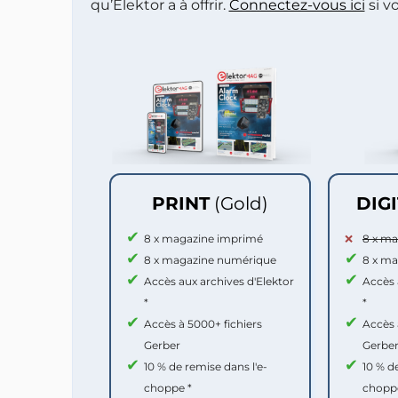
qu’Elektor a à offrir.
Connectez-vous ici
si v
PRINT
(Gold)
DIG
8 x magazine imprimé
8 x m
8 x magazine numérique
8 x m
Accès aux archives d'Elektor
Accès 
*
*
Accès à 5000+ fichiers
Accès 
Gerber
Gerbe
10 % de remise dans l'e-
10 % d
choppe *
chopp