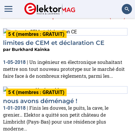
En savoir plus sur
son
(149)
Rechercher
5 € (membres : GRATUIT)
limites de CEM et déclaration CE
par
Burkhard Kainka
Un ingénieur en électronique souhaitant
1-05-2018
|
mettre son tout nouveau prototype sur le marché doit
faire face à de nombreux règlements, parmi les...
5 € (membres : GRATUIT)
nous avons déménagé !
Finis les douves, le puits, la cave, le
1-01-2018
|
grenier… Elektor a quitté son petit château de
Limbricht (Pays-Bas) pour une résidence plus
moderne...