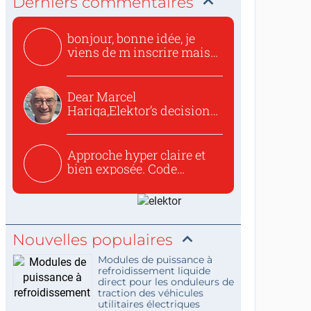
Derniers commentaires
bonjour, bonne idée, je
viens de m inscrire mais
o...
Dear Marcel
Hariga,Elektor’s decision
to republish...
Approche hyper claire et
bien exposée. Code
concis...
Nouvelles populaires
Modules de puissance à
refroidissement liquide
direct pour les onduleurs de
traction des véhicules
utilitaires électriques