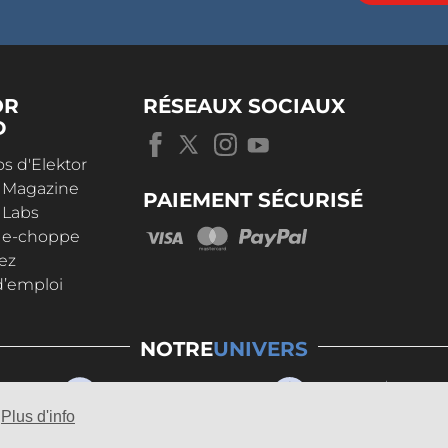
OR
RÉSEAUX SOCIAUX
D
s d'Elektor
r Magazine
PAIEMENT SÉCURISÉ
 Labs
r e-choppe
ez
d’emploi
NOTRE
UNIVERS
Plus d'info