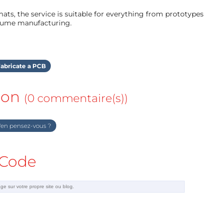
ts, the service is suitable for everything from prototypes
olume manufacturing.
abricate a PCB
ion
(0 commentaire(s))
en pensez-vous ?
Code