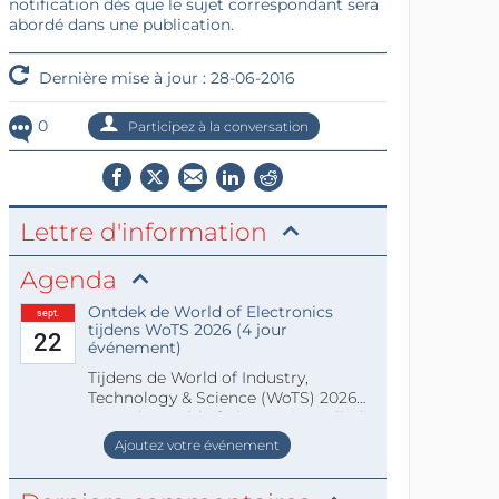
notification dès que le sujet correspondant sera
abordé dans une publication.
Dernière mise à jour : 28-06-2016
0
Participez à la conversation
Lettre d'information
Agenda
Ontdek de World of Electronics
sept.
tijdens WoTS 2026 (4 jour
22
événement)
Tijdens de World of Industry,
Technology & Science (WoTS) 2026
staat de World of Electronics volledi
Ajoutez votre événement