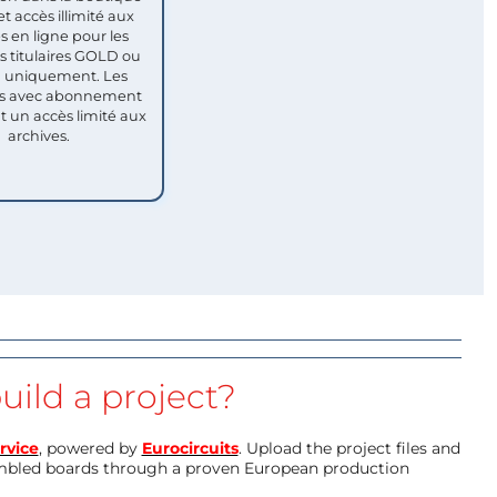
et accès illimité aux
s en ligne pour les
titulaires GOLD ou
uniquement. Les
 avec abonnement
nt un accès limité aux
archives.
uild a project?
rvice
, powered by
Eurocircuits
. Upload the project files and
mbled boards through a proven European production