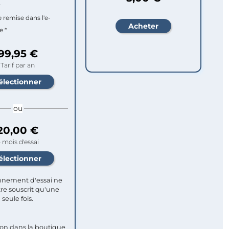
r
e remise dans l'e-
e *
99,95 €
Tarif par an
ou
20,00 €
 mois d'essai
nement d'essai ne
re souscrit qu'une
seule fois.​
ion dans la boutique