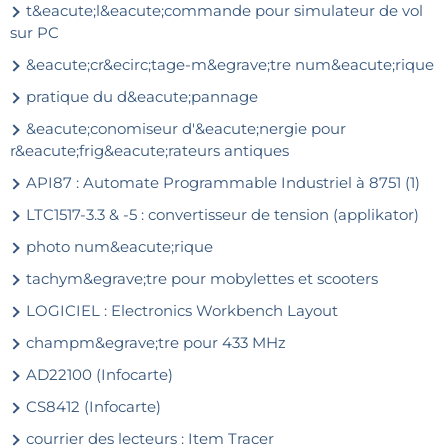
t&eacute;l&eacute;commande pour simulateur de vol
sur PC
&eacute;cr&ecirc;tage-m&egrave;tre num&eacute;rique
pratique du d&eacute;pannage
&eacute;conomiseur d'&eacute;nergie pour
r&eacute;frig&eacute;rateurs antiques
API87 : Automate Programmable Industriel à 8751 (1)
LTC1517-3.3 & -5 : convertisseur de tension (applikator)
photo num&eacute;rique
tachym&egrave;tre pour mobylettes et scooters
LOGICIEL : Electronics Workbench Layout
champm&egrave;tre pour 433 MHz
AD22100 (Infocarte)
CS8412 (Infocarte)
courrier des lecteurs : Item Tracer