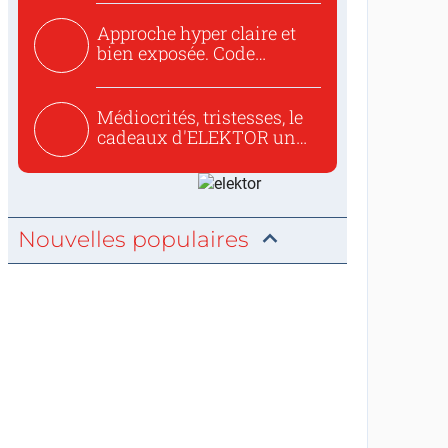
Approche hyper claire et
bien exposée. Code
concis...
Médiocrités, tristesses, le
cadeaux d'ELEKTOR un
c...
Nouvelles populaires