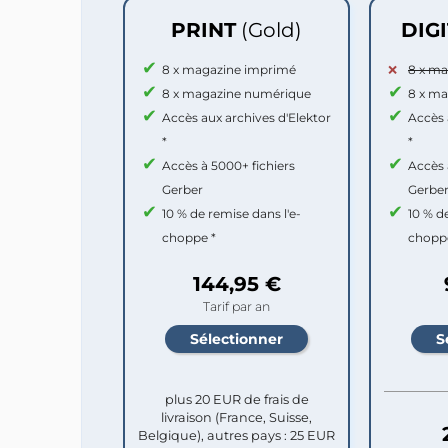
PRINT
(Gold)
DIG
8 x magazine imprimé
8 x m
8 x magazine numérique
8 x m
Accès aux archives d'Elektor
Accès 
*
*
Accès à 5000+ fichiers
Accès 
Gerber
Gerbe
10 % de remise dans l'e-
10 % d
choppe *
chopp
144,95 €
Tarif par an
plus 20 EUR de frais de
livraison (France, Suisse,
Belgique), autres pays : 25 EUR