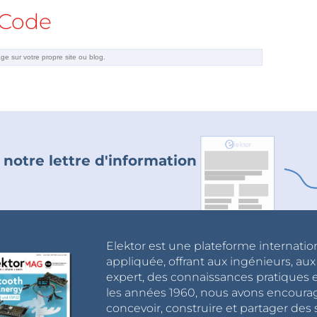
Code
 notre lettre d'information
Elektor est une plateforme internatio
appliquée, offrant aux ingénieurs, au
expert, des connaissances pratiques et
les années 1960, nous avons encou
concevoir, construire et partager de