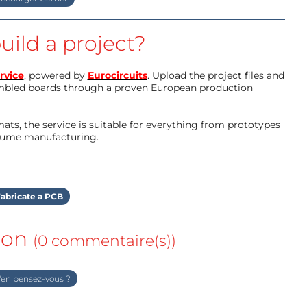
uild a project?
rvice
, powered by
Eurocircuits
. Upload the project files and
mbled boards through a proven European production
ts, the service is suitable for everything from prototypes
olume manufacturing.
abricate a PCB
ion
(0 commentaire(s))
en pensez-vous ?