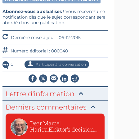
LEGO ROBOTICS INVENTION SYSTEM - SÉRIES D'ARTICLES
Abonnez-vous aux balises
! Vous recevrez une
notification dès que le sujet correspondant sera
abordé dans une publication.
Dernière mise à jour : 06-12-2015
Numéro éditorial : 000040
0
Participez à la conversation
Lettre d'information
Derniers commentaires
Dear Marcel
Hariga,Elektor’s decision
to republish...