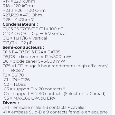
R17 = 220 kOhm
R18 = 120 kOhm
R23 à R26 = 100 Ohm
R27,R29 = 470 Ohm
R28 = 4kOhm 7
Condensateurs :
C1,C3,C5,C7,C8,C10,C11 = 100 nF
C2,C4,C6,C9 = 10 µ F/16 V vertical
C12 = 1 µ F/16 V vertical
C13,C14 = 22 pF
Semi-conducteurs :
D1 à D4,D7,D9 à D24 = BAT85
D5,D8 = diode zener 12 V/500 mW
D6 = diode zener 5V6/500 mW
D25 = LED rouge à haut rendement (high efficiency)
T1 = BC557
T2 = BS170
IC1 = 74HC126
IC2 = TL082
IC3 = support FIN 20 contacts *
IC4 = support FIN 40 contacts (Selectronic, Conrad)
IC5 = MAX666 CPA ou EPA
Divers :
JP1 = embase mâle à 3 contacts + cavalier
K1 = embase Sub-D à 9 contacts femelle en équerre