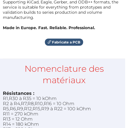
Supporting KiCad, Eagle, Gerber, and ODB++ formats, the
service is suitable for everything from prototypes and
validation builds to series production and volume
manufacturing.
Made in Europe. Fast. Reliable. Professional.
Fabricate a PCB
Nomenclature des
matériaux
Résistances :
R1,R30 à R35 = 10 kOhm
R2 à R4,R7,R8,R10,R16 = 10 Ohm
R5,R6,R9,R12,R15,R19 à R22 = 100 kOhm
R11 = 270 kOhm
R13 = 12 Ohm
R14 = 180 kOhm