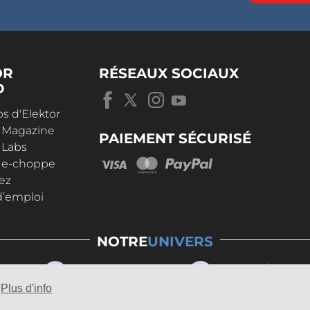
OR
RÉSEAUX SOCIAUX
D
s d'Elektor
r Magazine
PAIEMENT SÉCURISÉ
 Labs
r e-choppe
ez
d’emploi
NOTRE
UNIVERS
Plus d'info