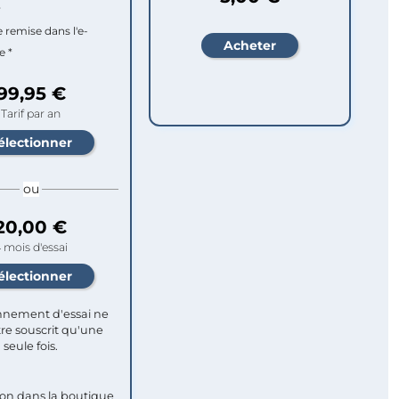
r
e remise dans l'e-
e *
99,95 €
Tarif par an
ou
20,00 €
 mois d'essai
nement d'essai ne
re souscrit qu'une
seule fois.​
ion dans la boutique