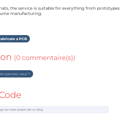
ts, the service is suitable for everything from prototypes
olume manufacturing.
abricate a PCB
ion
(0 commentaire(s))
en pensez-vous ?
Code