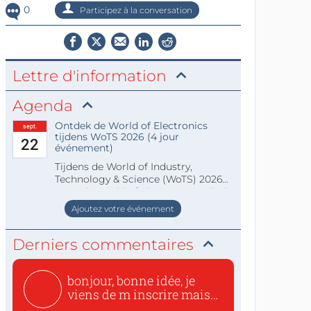
0
Participez à la conversation
Lettre d'information
Agenda
Ontdek de World of Electronics
sept.
tijdens WoTS 2026 (4 jour
22
événement)
Tijdens de World of Industry,
Technology & Science (WoTS) 2026
staat de World of Electronics volledi
Ajoutez votre événement
Derniers commentaires
bonjour, bonne idée, je
viens de m inscrire mais
o...