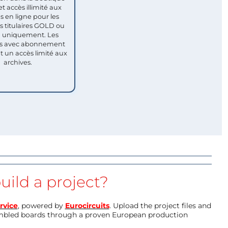
et accès illimité aux
s en ligne pour les
titulaires GOLD ou
uniquement. Les
 avec abonnement
nt un accès limité aux
archives.
uild a project?
rvice
, powered by
Eurocircuits
. Upload the project files and
mbled boards through a proven European production