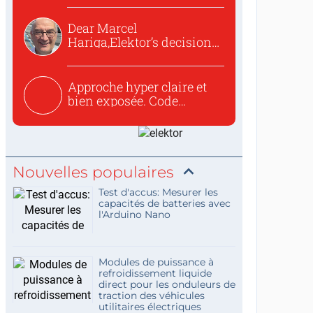
Dear Marcel
Hariga,Elektor’s decision
to republish...
Approche hyper claire et
bien exposée. Code
concis...
Nouvelles populaires
Test d'accus: Mesurer les
capacités de batteries avec
l'Arduino Nano
Modules de puissance à
refroidissement liquide
direct pour les onduleurs de
traction des véhicules
utilitaires électriques