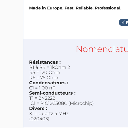
Made in Europe. Fast. Reliable. Professional.
F
Nomenclatu
Résistances :
R1 à R4 = 1kOhm 2
R5 = 120 Ohm
R6 = 75 Ohm
Condensateurs :
C1 = 1 00 nF
Semi-conducteurs :
T1 = 2N2222
IC1 = PIC12C508C (Microchip)
Divers :
X1 = quartz 4 MHz
(020403)