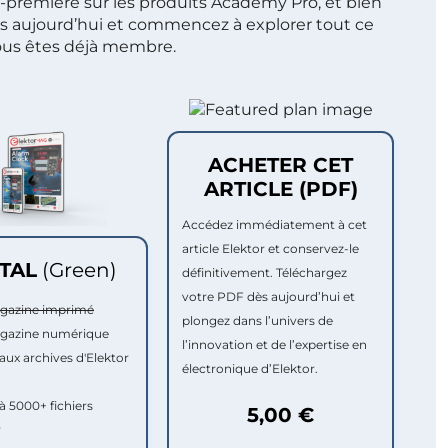
t-première sur les produits Academy Pro, et bien
s aujourd’hui et commencez à explorer tout ce
ous êtes déjà membre.
ACHETER CET
ARTICLE (PDF)
Accédez immédiatement à cet
article Elektor et conservez-le
ITAL
(Green)
définitivement. Téléchargez
votre PDF dès aujourd’hui et
agazine imprimé
plongez dans l’univers de
agazine numérique
l’innovation et de l’expertise en
aux archives d'Elektor
électronique d’Elektor.
à 5000+ fichiers
5,00 €
r