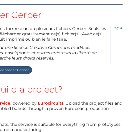
ier Gerber
us forme d’un ou plusieurs fichiers Gerber. Seuls les
PCB
charger gratuitement ce(s) fichier(s). Avec ce(s)
it imprimé ou bien le faire faire.
e par une licence Creative Commons modifiée.
, enseignants et autres créateurs la liberté de
erdre leurs droits réservés.
lécharger Gerber
uild a project?
rvice
, powered by
Eurocircuits
. Upload the project files and
mbled boards through a proven European production
ts, the service is suitable for everything from prototypes
olume manufacturing.