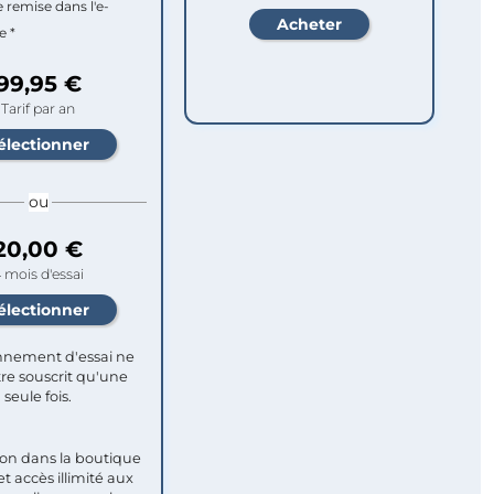
e remise dans l'e-
e *
99,95 €
Tarif par an
ou
20,00 €
 mois d'essai
nement d'essai ne
re souscrit qu'une
seule fois.​
ion dans la boutique
et accès illimité aux