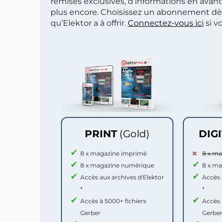
remises exclusives, d’informations en avan
plus encore. Choisissez un abonnement dè
qu’Elektor a à offrir.
Connectez-vous ici
si v
PRINT
(Gold)
DIG
8 x magazine imprimé
8 x m
8 x magazine numérique
8 x m
Accès aux archives d'Elektor
Accès 
*
*
Accès à 5000+ fichiers
Accès 
Gerber
Gerbe