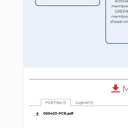
archive
membres 
GREEN 
membres
d'essai o
M
PCB Files (1)
Logiciel (1)
020403-PCB.pdf