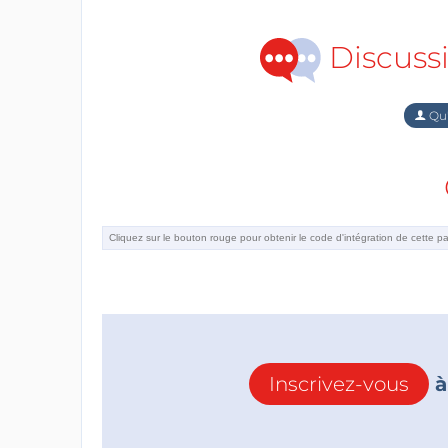
Discuss
Qu'
Inscrivez-vous
à