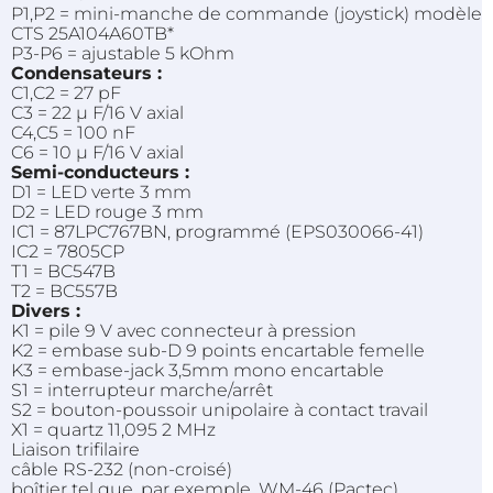
P1,P2 = mini-manche de commande (joystick) modèle
CTS 25A104A60TB*
P3-P6 = ajustable 5 kOhm
Condensateurs :
C1,C2 = 27 pF
C3 = 22 µ F/16 V axial
C4,C5 = 100 nF
C6 = 10 µ F/16 V axial
Semi-conducteurs :
D1 = LED verte 3 mm
D2 = LED rouge 3 mm
IC1 = 87LPC767BN, programmé (EPS030066-41)
IC2 = 7805CP
T1 = BC547B
T2 = BC557B
Divers :
K1 = pile 9 V avec connecteur à pression
K2 = embase sub-D 9 points encartable femelle
K3 = embase-jack 3,5mm mono encartable
S1 = interrupteur marche/arrêt
S2 = bouton-poussoir unipolaire à contact travail
X1 = quartz 11,095 2 MHz
Liaison trifilaire
câble RS-232 (non-croisé)
boîtier tel que, par exemple, WM-46 (Pactec)