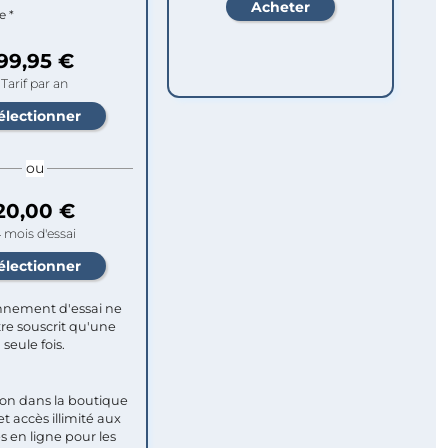
e *
99,95 €
Tarif par an
ou
20,00 €
 mois d'essai
nement d'essai ne
re souscrit qu'une
seule fois.​
ion dans la boutique
et accès illimité aux
s en ligne pour les