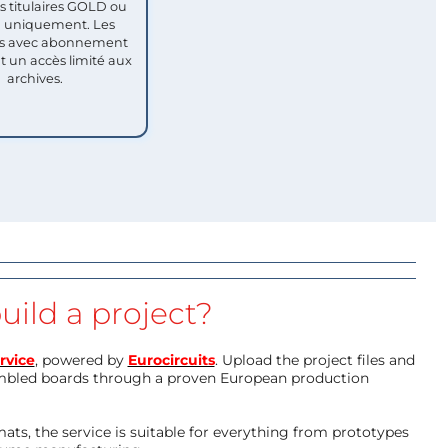
titulaires GOLD ou
uniquement. Les
 avec abonnement
nt un accès limité aux
archives.
uild a project?
rvice
, powered by
Eurocircuits
. Upload the project files and
mbled boards through a proven European production
ts, the service is suitable for everything from prototypes