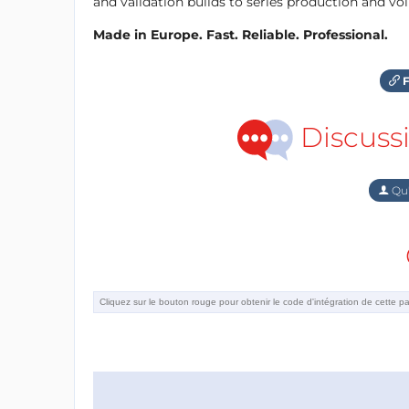
and validation builds to series production and v
Made in Europe. Fast. Reliable. Professional.
F
Discuss
Qu'