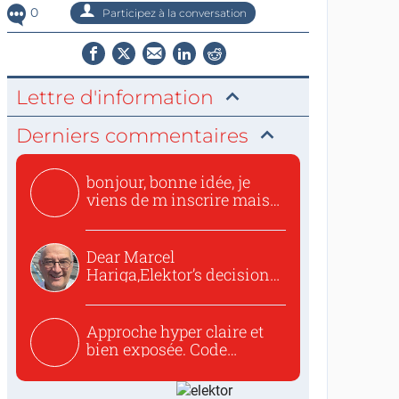
0
Participez à la conversation
Lettre d'information
Derniers commentaires
bonjour, bonne idée, je
viens de m inscrire mais
o...
Dear Marcel
Hariga,Elektor’s decision
to republish...
Approche hyper claire et
bien exposée. Code
concis...