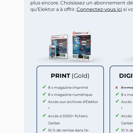
plus encore. Choisissez un abonnement dè
qu’Elektor a à offrir.
Connectez-vous ici
si v
PRINT
(Gold)
DIG
8 x magazine imprimé
8 x m
8 x magazine numérique
8 x m
Accès aux archives d'Elektor
Accès 
*
*
Accès à 5000+ fichiers
Accès 
Gerber
Gerbe
10 % de remise dans l'e-
10 % d