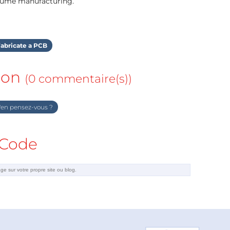
olume manufacturing.
abricate a PCB
ion
(0 commentaire(s))
en pensez-vous ?
Code