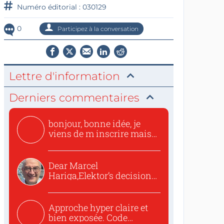
Numéro éditorial : 030129
0
Participez à la conversation
Lettre d'information
Derniers commentaires
bonjour, bonne idée, je
viens de m inscrire mais
o...
Dear Marcel
Hariga,Elektor’s decision
to republish...
Approche hyper claire et
bien exposée. Code