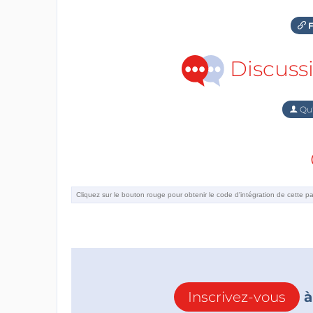
F
Discuss
Qu'
Inscrivez-vous
à