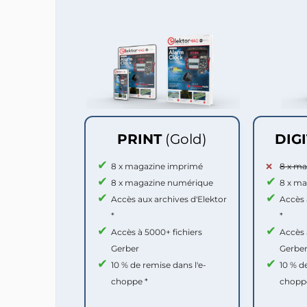
PRINT
(Gold)
DIG
8 x magazine imprimé
8 x m
8 x magazine numérique
8 x m
Accès aux archives d'Elektor
Accès 
*
*
Accès à 5000+ fichiers
Accès 
Gerber
Gerbe
10 % de remise dans l'e-
10 % d
choppe *
chopp