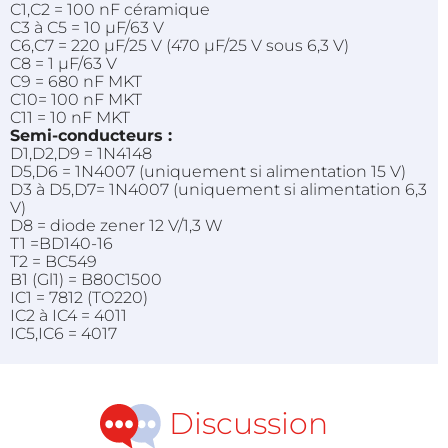
C1,C2 = 100 nF céramique
C3 à C5 = 10 µF/63 V
C6,C7 = 220 µF/25 V (470 µF/25 V sous 6,3 V)
C8 = 1 µF/63 V
C9 = 680 nF MKT
C10= 100 nF MKT
C11 = 10 nF MKT
Semi-conducteurs :
D1,D2,D9 = 1N4148
D5,D6 = 1N4007 (uniquement si alimentation 15 V)
D3 à D5,D7= 1N4007 (uniquement si alimentation 6,3
V)
D8 = diode zener 12 V/1,3 W
T1 =BD140-16
T2 = BC549
B1 (Gl1) = B80C1500
IC1 = 7812 (TO220)
IC2 à IC4 = 4011
IC5,IC6 = 4017
Discussion