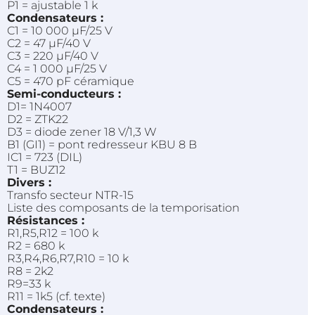
P1 = ajustable 1 k
Condensateurs :
C1 = 10 000 µF/25 V
C2 = 47 µF/40 V
C3 = 220 µF/40 V
C4 = 1 000 µF/25 V
C5 = 470 pF céramique
Semi-conducteurs :
D1= 1N4007
D2 = ZTK22
D3 = diode zener 18 V/1,3 W
B1 (GI1) = pont redresseur KBU 8 B
IC1 = 723 (DIL)
T1 = BUZ12
Divers :
Transfo secteur NTR-15
Liste des composants de la temporisation
Résistances :
R1,R5,R12 = 100 k
R2 = 680 k
R3,R4,R6,R7,R10 = 10 k
R8 = 2k2
R9=33 k
R11 = 1k5 (cf. texte)
Condensateurs :