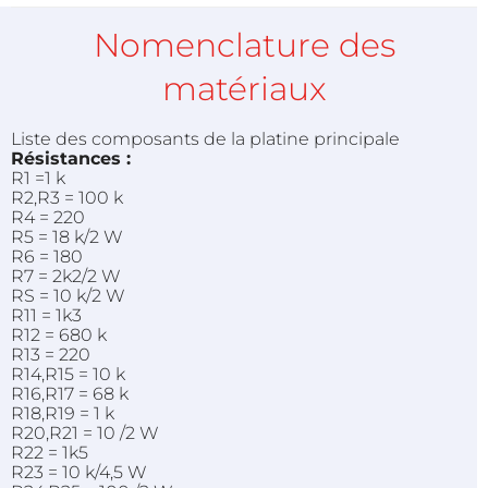
Nomenclature des
matériaux
Liste des composants de la platine principale
Résistances :
R1 =1 k
R2,R3 = 100 k
R4 = 220
R5 = 18 k/2 W
R6 = 180
R7 = 2k2/2 W
RS = 10 k/2 W
R11 = 1k3
R12 = 680 k
R13 = 220
R14,R15 = 10 k
R16,R17 = 68 k
R18,R19 = 1 k
R20,R21 = 10 /2 W
R22 = 1k5
R23 = 10 k/4,5 W