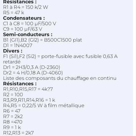
Résistances :
R1 à R4 = 150 k/2 W
R5 = 47 k
Condensateurs :
C1 à C8 = 100 µF/500 V
C9 = 100 µF/63 V
Semi-conducteurs :
B1 (GI1),B2 (Gl2) = B500C1500 plat
D1 = 1N4007
Divers :
F1 (Si1),F2 (Si2) = porte-fusible avec fusible 0,63 A
retardé
Dr1 = 2H3/0,3 A (D-2360)
Dr2 = 4 H/0,18 A (D-4060)
Liste des composants du chauffage en continu
Résistances :
R1,R10,R15,R17 = 4k?7
R2 = 100
R3,R9,R11,R14,R16 = 1 k
R4,R5 = 0,22/5 W à film métallique
R6 = 47
R7 = 2k2
R8 =470
R9 = 1 k
R12,R13 = 2k7