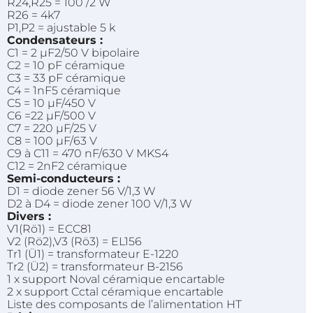
R24,R25 = 100 /2 W
R26 = 4k7
P1,P2 = ajustable 5 k
Condensateurs :
C1 = 2 µF2/50 V bipolaire
C2 = 10 pF céramique
C3 = 33 pF céramique
C4 = 1nF5 céramique
C5 = 10 µF/450 V
C6 =22 µF/500 V
C7 = 220 µF/25 V
C8 = 100 µF/63 V
C9 à C11 = 470 nF/630 V MKS4
C12 = 2nF2 céramique
Semi-conducteurs :
D1 = diode zener 56 V/1,3 W
D2 à D4 = diode zener 100 V/1,3 W
Divers :
V1(Rö1) = ECC81
V2 (Rö2),V3 (Rö3) = EL156
Tr1 (Ü1) = transformateur E-1220
Tr2 (Ü2) = transformateur B-2156
1 x support Noval céramique encartable
2 x support Cctal céramique encartable
Liste des composants de l’alimentation HT