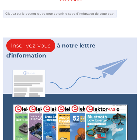
Inscrivez-vous
à notre lettre
d'information