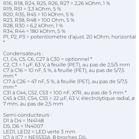
R16, R18, R24, R25, R26, R27 = 2,26 kOhm, 1 %
R19, R51 = 3,3 kOhm, 5 %
R20, R35, R45 = 10 kOhm, 5 %
R23, R38, R48 = 100 Ohm, 5 %
R28, R30 = 6,2 kOhm, 1 %
R34, R44 = 180 kOhm, 5 %
P1, P2, P3 = potentiomètre d’ajust. 20 kOhm, horizontal
*
Condensateurs :
C1, C4, C5, C6, C27 à C30 = optionnel *
C2, C3 = 1 µF, 63 V, à feuille (PET), au pas de 2,5/5 mm
C7 à C16 = 10 nF, 5 %, à feuille (PET), au pas de 5/7,5
mm *
C17 à C26 = 47 nF, 5 %, à feuille (PET), au pas de 5/7,5
mm *
C31 à C44, C52, C53 = 100 nF, X7R, au pas de 5 mm *
C45 à C51, C54, C55 = 22 µF, 63 V, électrolytique radial, ø
7 mm, au pas de 2,5 mm
Semi-conducteurs :
D1 à D4 = 1N4148
D5, D6 = 1N4007
LED1, LED2 = LED verte 3 mm
IC1 à IC7 = NE5532A, 8 broches DIL