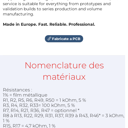
service is suitable for everything from prototypes and
validation builds to series production and volume
manufacturing.
Made in Europe. Fast. Reliable. Professional.
Fabricate a PCB
Nomenclature des
matériaux
Résistances :
1% = film métallique
R1, R2, R5, R6, R49, R50 = 1 kOhm, 5 %
R3, R4, R32, R33= 100 kOhm, 5 %
R7, R14, R21, R36, R47 = optionnel *
R8 à R13, R22, R29, R31, R37, R39 à R43, R46* = 3 kOhm,
1 %
R15, R17 = 4,7 kOhm, 1 %