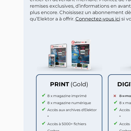
remises exclusives, d’informations en avan
plus encore. Choisissez un abonnement dè
qu’Elektor a à offrir.
Connectez-vous ici
si v
PRINT
(Gold)
DIG
8 x magazine imprimé
8 x m
8 x magazine numérique
8 x m
Accès aux archives d'Elektor
Accès 
*
*
Accès à 5000+ fichiers
Accès 
Gerber
Gerbe