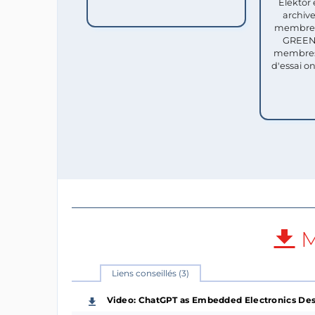
Elektor 
archive
membres 
GREEN 
membres
d'essai o
M
Liens conseillés (3)
Video: ChatGPT as Embedded Electronics Des