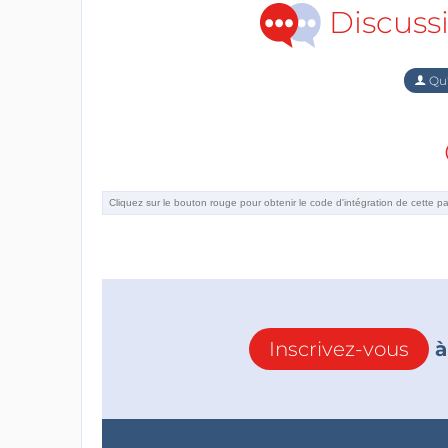
Discuss
Qu'
Inscrivez-vous
à