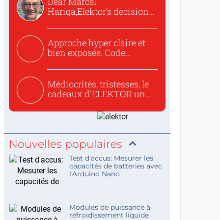
Dear Marcel
Hariga,Elektor’s decision
to republish...
Approche hyper claire et
bien exposée. Code
concis...
Médiocrités, tristesses, le
cadeaux d'ELEKTOR un
c...
Nouvelles populaires
Test d'accus: Mesurer les
capacités de batteries avec
l'Arduino Nano
Modules de puissance à
refroidissement liquide