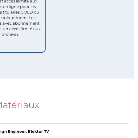
et accès illimité aux
s en ligne pour les
titulaires GOLD ou
uniquement. Les
 avec abonnement
nt un accès limité aux
archives.
atériaux
ign Engineer, Elektor TV