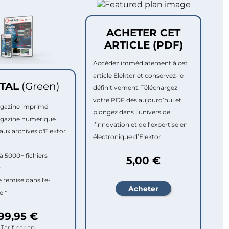
ACHETER CET
ARTICLE (PDF)
Accédez immédiatement à cet
article Elektor et conservez-le
ITAL
(Green)
définitivement. Téléchargez
votre PDF dès aujourd’hui et
agazine imprimé
plongez dans l’univers de
agazine numérique
l’innovation et de l’expertise en
aux archives d'Elektor
électronique d’Elektor.
à 5000+ fichiers
5,00 €
r
e remise dans l'e-
e *
99,95 €
Tarif par an