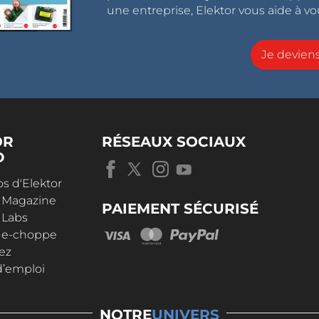
une entreprise, Elektor vous aide à vou
Je devie
OR
RÉSEAUX SOCIAUX
D
s d'Elektor
r Magazine
PAIEMENT SÉCURISÉ
 Labs
r e-choppe
ez
d’emploi
NOTRE
UNIVERS