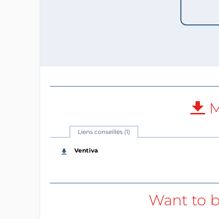
M
Liens conseillés (1)
Ventiva
Want to b