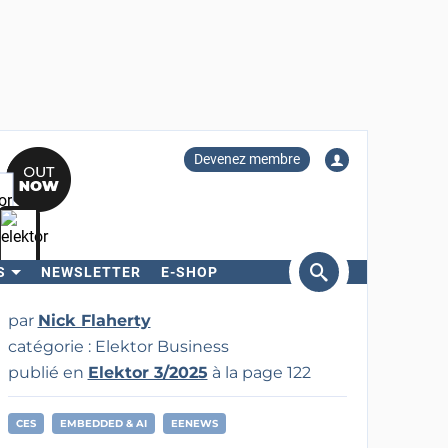
Devenez membre
S
NEWSLETTER
E-SHOP
ercher
par
Nick Flaherty
catégorie : Elektor Business
publié en
Elektor 3/2025
à la page 122
CES
EMBEDDED & AI
EENEWS