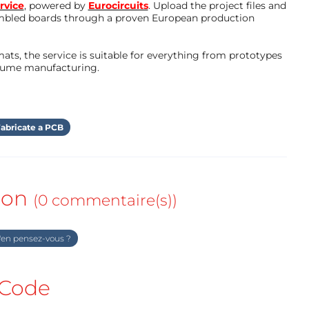
rvice
, powered by
Eurocircuits
. Upload the project files and
mbled boards through a proven European production
ts, the service is suitable for everything from prototypes
olume manufacturing.
abricate a PCB
ion
(0 commentaire(s))
en pensez-vous ?
Code