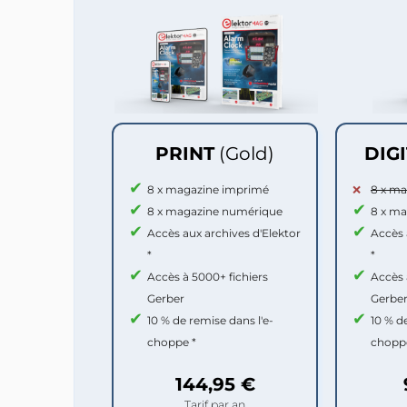
PRINT
(Gold)
DIG
8 x magazine imprimé
8 x m
8 x magazine numérique
8 x m
Accès aux archives d'Elektor
Accès 
*
*
Accès à 5000+ fichiers
Accès 
Gerber
Gerbe
10 % de remise dans l'e-
10 % d
choppe *
chopp
144,95 €
Tarif par an