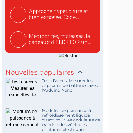
Approche hyper claire et
bien exposée. Code
concis...
Médiocrités, tristesses, le
cadeaux d'ELEKTOR un
c...
Nouvelles populaires
Test d'accus: Mesurer les
capacités de batteries avec
l'Arduino Nano
Modules de puissance à
refroidissement liquide
direct pour les onduleurs de
traction des véhicules
utilitaires électriques