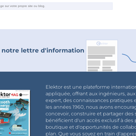
 notre lettre d'information
Elektor est une plateforme internatio
appliquée, offrant aux ingénieurs, au
expert, des connaissances pratiques et
les années 1960, nous avons encou
concevoir, construire et partager de
bénéficient d'un accès exclusif à des 
boutique et d'opportunités de collab
plan. Que vous soyez en train d'appr