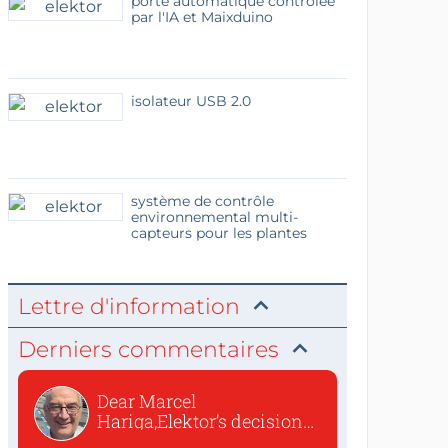
porte automatique contrôlée
par l'IA et Maixduino
isolateur USB 2.0
système de contrôle
environnemental multi-
capteurs pour les plantes
Lettre d'information
Derniers commentaires
Dear Marcel
Hariga,Elektor’s decision
to republish...