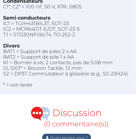
Condensateurs
C1*, C2* = 100 nF, 50 V, X7R, 0805
Semi-conducteurs
IC1 = TLVH431BIL3T, SOT-23
IC2 = MCP6401T-E/OT, SOT-23-5
T1 = STD30NF06LT4, TO-252-2
Divers
BAT1 = Support de piles 2 x AA
BAT2 = Support de pile 1 x AA
K1 = Bornier à vis, 2 contacts, pas de 5.08 mm
S1, S101* = Bouton Tactile, 12 mm
S2 = DP3T Commutateur à glissière (e.g., SS-23H24)
* = voir texte
Discussion
(0 commentaire(s))
Qu'en pensez-vous ?