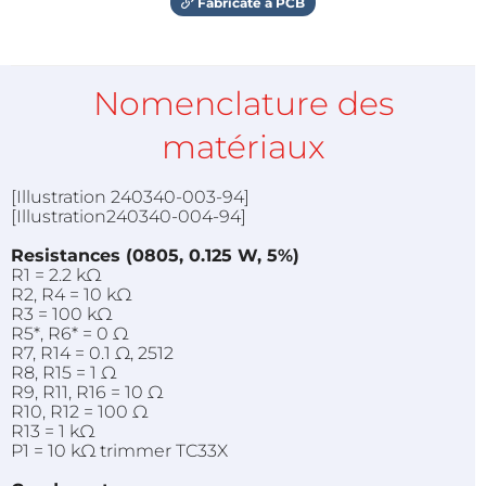
Fabricate a PCB
Nomenclature des
matériaux
[Illustration 240340-003-94]
[Illustration240340-004-94]
Resistances (0805, 0.125 W, 5%)
R1 = 2.2 kΩ
R2, R4 = 10 kΩ
R3 = 100 kΩ
R5*, R6* = 0 Ω
R7, R14 = 0.1 Ω, 2512
R8, R15 = 1 Ω
R9, R11, R16 = 10 Ω
R10, R12 = 100 Ω
R13 = 1 kΩ
P1 = 10 kΩ trimmer TC33X