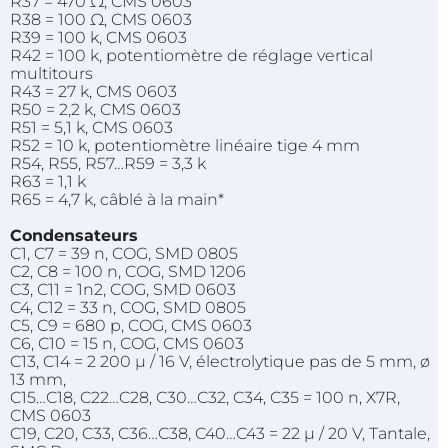
R37 = 470 Ω, CMS 0603
R38 = 100 Ω, CMS 0603
R39 = 100 k, CMS 0603
R42 = 100 k, potentiomètre de réglage vertical
multitours
R43 = 27 k, CMS 0603
R50 = 2,2 k, CMS 0603
R51 = 5,1 k, CMS 0603
R52 = 10 k, potentiomètre linéaire tige 4 mm
R54, R55, R57…R59 = 3,3 k
R63 = 1,1 k
R65 = 4,7 k, câblé à la main*
Condensateurs
C1, C7 = 39 n, COG, SMD 0805
C2, C8 = 100 n, COG, SMD 1206
C3, C11 = 1n2, COG, SMD 0603
C4, C12 = 33 n, COG, SMD 0805
C5, C9 = 680 p, COG, CMS 0603
C6, C10 = 15 n, COG, CMS 0603
C13, C14 = 2 200 µ / 16 V, électrolytique pas de 5 mm, ø
13 mm,
C15…C18, C22…C28, C30…C32, C34, C35 = 100 n, X7R,
CMS 0603
C19, C20, C33, C36…C38, C40…C43 = 22 µ / 20 V, Tantale,