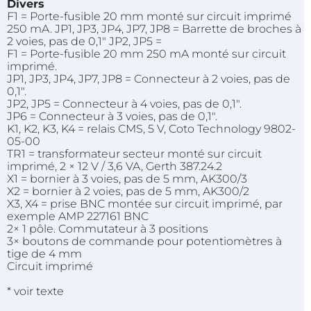
Divers
F1 = Porte-fusible 20 mm monté sur circuit imprimé
250 mA. JP1, JP3, JP4, JP7, JP8 = Barrette de broches à
2 voies, pas de 0,1″ JP2, JP5 =
F1 = Porte-fusible 20 mm 250 mA monté sur circuit
imprimé.
JP1, JP3, JP4, JP7, JP8 = Connecteur à 2 voies, pas de
0,1″.
JP2, JP5 = Connecteur à 4 voies, pas de 0,1″.
JP6 = Connecteur à 3 voies, pas de 0,1″.
K1, K2, K3, K4 = relais CMS, 5 V, Coto Technology 9802-
05-00
TR1 = transformateur secteur monté sur circuit
imprimé, 2 × 12 V / 3,6 VA, Gerth 387.24.2
X1 = bornier à 3 voies, pas de 5 mm, AK300/3
X2 = bornier à 2 voies, pas de 5 mm, AK300/2
X3, X4 = prise BNC montée sur circuit imprimé, par
exemple AMP 227161 BNC
2× 1 pôle. Commutateur à 3 positions
3× boutons de commande pour potentiomètres à
tige de 4 mm
Circuit imprimé
* voir texte