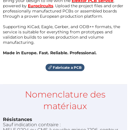
Bring your design to life with the
Elektor PCB Service
,
powered by
Eurocircuits
. Upload the project files and order
professionally manufactured PCBs or assembled boards
through a proven European production platform.
Supporting KiCad, Eagle, Gerber, and ODB++ formats, the
service is suitable for everything from prototypes and
validation builds to series production and volume
manufacturing.
Made in Europe. Fast. Reliable. Professional.
Fabricate a PCB
Nomenclature des
matériaux
Résistances
Sauf indication contraire :
MELF 0204 ou CMS à couche mince 1206, contour,