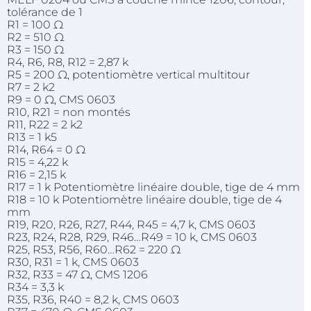
tolérance de 1
R1 = 100 Ω
R2 = 510 Ω
R3 = 150 Ω
R4, R6, R8, R12 = 2,87 k
R5 = 200 Ω, potentiomètre vertical multitour
R7 = 2 k2
R9 = 0 Ω, CMS 0603
R10, R21 = non montés
R11, R22 = 2 k2
R13 = 1 k5
R14, R64 = 0 Ω
R15 = 4,22 k
R16 = 2,15 k
R17 = 1 k Potentiomètre linéaire double, tige de 4 mm
R18 = 10 k Potentiomètre linéaire double, tige de 4
mm
R19, R20, R26, R27, R44, R45 = 4,7 k, CMS 0603
R23, R24, R28, R29, R46…R49 = 10 k, CMS 0603
R25, R53, R56, R60…R62 = 220 Ω
R30, R31 = 1 k, CMS 0603
R32, R33 = 47 Ω, CMS 1206
R34 = 3,3 k
R35, R36, R40 = 8,2 k, CMS 0603