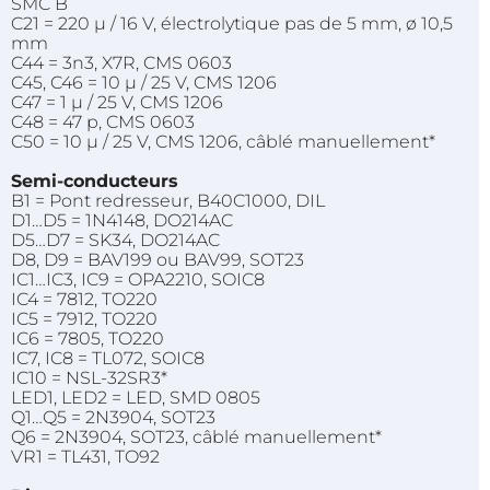
SMC B
C21 = 220 µ / 16 V, électrolytique pas de 5 mm, ø 10,5
mm
C44 = 3n3, X7R, CMS 0603
C45, C46 = 10 µ / 25 V, CMS 1206
C47 = 1 µ / 25 V, CMS 1206
C48 = 47 p, CMS 0603
C50 = 10 µ / 25 V, CMS 1206, câblé manuellement*
Semi-conducteurs
B1 = Pont redresseur, B40C1000, DIL
D1…D5 = 1N4148, DO214AC
D5…D7 = SK34, DO214AC
D8, D9 = BAV199 ou BAV99, SOT23
IC1…IC3, IC9 = OPA2210, SOIC8
IC4 = 7812, TO220
IC5 = 7912, TO220
IC6 = 7805, TO220
IC7, IC8 = TL072, SOIC8
IC10 = NSL-32SR3*
LED1, LED2 = LED, SMD 0805
Q1…Q5 = 2N3904, SOT23
Q6 = 2N3904, SOT23, câblé manuellement*
VR1 = TL431, TO92