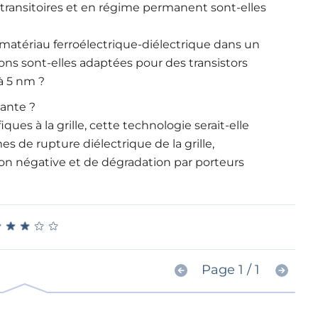
 transitoires et en régime permanent sont-elles
n matériau ferroélectrique-diélectrique dans un
ons sont-elles adaptées pour des transistors
à 5 nm ?
sante ?
es à la grille, cette technologie serait-elle
s de rupture diélectrique de la grille,
tion négative et de dégradation par porteurs
★
★
★
★
★
★
★
★
★
★
Page 1 / 1