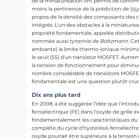
de la miniaturisation ont permis de confirm
moins la pertinence de la prédiction de
Mo
propos de la densité des composants des ci
intégrés. L'un des obstacles à la miniaturi
propriété fondamentale, appelée distribut
nommée aussi
tyrannie de Boltzmann
. Ce
ambiante) la limite thermo-ionique minima
le seuil (SS) d'un transistor MOSFET. Autre
la tension de fonctionnement pour diminu
nombre considérable de transistors MOSFET
fondamentale est une question plutôt cruci
Dix ans plus tard
En 2008, a été suggérée l’idée que l’intro
ferroélectrique (FE) dans l'oxyde de grille 
fondamentalement les caractéristiques du
complète du cycle d'hystérésis ferroélectriq
oxyde pourrait être supérieure à la tension d