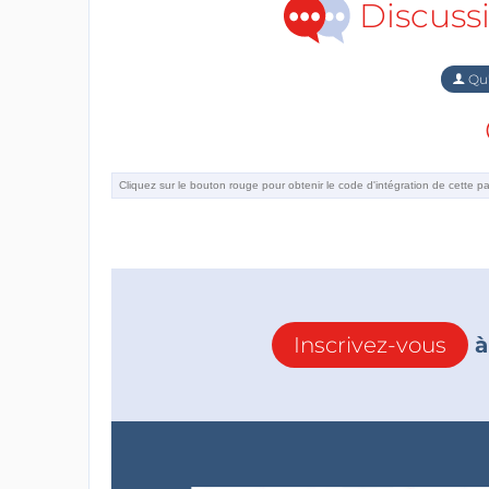
Discuss
Qu'
Inscrivez-vous
à