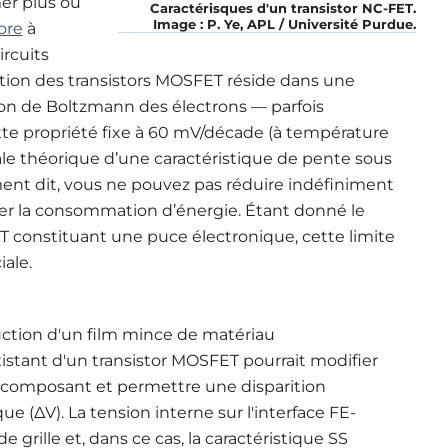
er plus ou
Caractérisques d'un transistor NC-FET.
Image : P. Ye, APL / Université Purdue.
ore
à
rcuits
sation des transistors MOSFET réside dans une
ion de Boltzmann des électrons — parfois
tte propriété fixe à 60 mV/décade (à température
le théorique d’une caractéristique de pente sous
ment dit, vous ne pouvez pas réduire indéfiniment
er la consommation d’énergie. Étant donné le
 constituant une puce électronique, cette limite
ale.
duction d'un film mince de matériau
existant d'un transistor MOSFET pourrait modifier
 composant et permettre une disparition
ue (ΔV). La tension interne sur l'interface FE-
e grille et, dans ce cas, la caractéristique SS