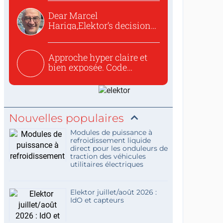
Dear Marcel
Hariga,Elektor’s decision
to republish...
Approche hyper claire et
bien exposée. Code
concis...
Nouvelles populaires
Modules de puissance à
refroidissement liquide
direct pour les onduleurs de
traction des véhicules
utilitaires électriques
Elektor juillet/août 2026 :
IdO et capteurs