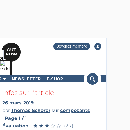
Devenez membre
S
NEWSLETTER
E-SHOP
ercher
Infos sur l'article
26 mars 2019
par
Thomas Scherer
sur
composants
Page 1 / 1
Évaluation
★
★
★
★
★
★
★
★
★
★
(2 x)