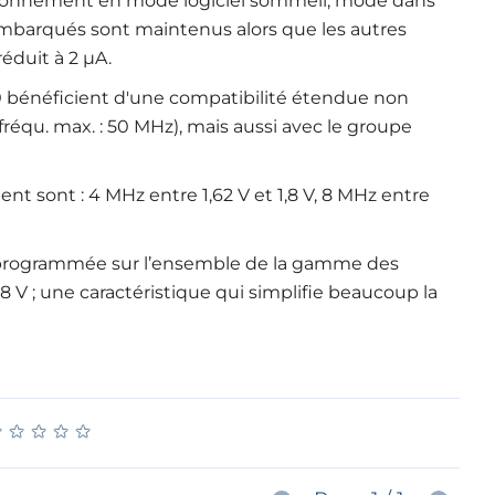
ctionnement en mode logiciel sommeil, mode dans
embarqués sont maintenus alors que les autres
réduit à 2 µA.
bénéficient d'une compatibilité étendue non
équ. max. : 50 MHz), mais aussi avec le groupe
 sont : 4 MHz entre 1,62 V et 1,8 V, 8 MHz entre
programmée sur l’ensemble de la gamme des
V ; une caractéristique qui simplifie beaucoup la
★
★
★
★
★
★
★
★
★
★