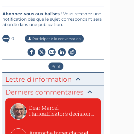
Abonnez-vous aux balises
! Vous recevrez une
notification dès que le sujet correspondant sera
abordé dans une publication.
0
Participez à la conversation
Print
Lettre d'information
Derniers commentaires
Dear Marcel
Hariga,Elektor’s decision
to republish...
Approche hyper claire et