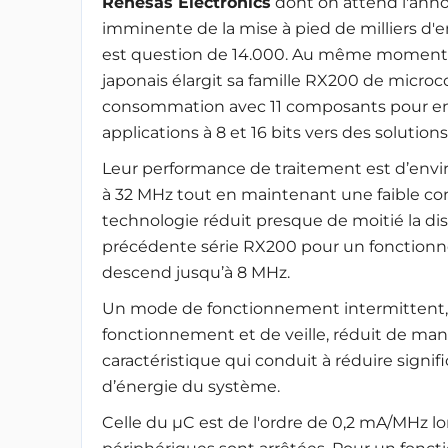
Renesas Electronics
dont on attend l'ann
imminente de la mise à pied de milliers d'em
est question de 14.000. Au même moment,
japonais élargit sa famille RX200 de micro
consommation avec 11 composants pour enco
applications à 8 et 16 bits vers des solutions 
Leur performance de traitement est d’envi
à 32 MHz tout en maintenant une faible c
technologie réduit presque de moitié la diss
précédente série RX200 pour un fonctio
descend jusqu’à 8 MHz.
Un mode de fonctionnement intermittent, do
fonctionnement et de veille, réduit de man
caractéristique qui conduit à réduire sign
d’énergie du système.
Celle du µC est de l'ordre de 0,2 mA/MHz lor