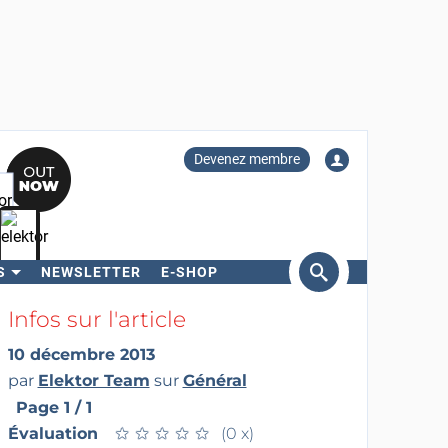
Devenez membre
S
NEWSLETTER
E-SHOP
ercher
Infos sur l'article
10 décembre 2013
par
Elektor Team
sur
Général
Page 1 / 1
Évaluation
★
★
★
★
★
★
★
★
★
★
(0 x)