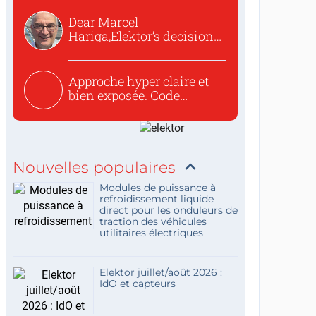
Dear Marcel
Hariga,Elektor’s decision
to republish...
Approche hyper claire et
bien exposée. Code
concis...
Nouvelles populaires
Modules de puissance à
refroidissement liquide
direct pour les onduleurs de
traction des véhicules
utilitaires électriques
Elektor juillet/août 2026 :
IdO et capteurs