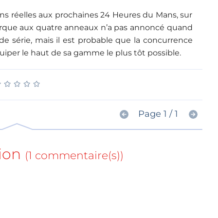
ions réelles aux prochaines 24 Heures du Mans, sur
arque aux quatre anneaux n’a pas annoncé quand
 de série, mais il est probable que la concurrence
uiper le haut de sa gamme le plus tôt possible.
★
★
★
★
★
★
★
★
★
★
Page 1 / 1
ion
(1 commentaire(s))