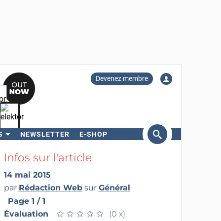
Devenez membre
S
NEWSLETTER
E-SHOP
ercher
Infos sur l'article
14 mai 2015
par
Rédaction Web
sur
Général
Page 1 / 1
Évaluation
★
★
★
★
★
★
★
★
★
★
(0 x)