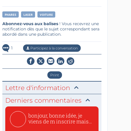
PHARES
LASER
VOITURE
Abonnez-vous aux balises
! Vous recevrez une
notification dès que le sujet correspondant sera
abordé dans une publication.
1
Participez à la conversation
Print
Lettre d'information
Derniers commentaires
bonjour, bonne idée, je
viens de m inscrire mais
o...