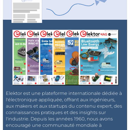
commentaires…
Contact :
contact@noise-planet.org
Pour en savoir plus :
Appli :
https://play.google.com/store/apps/details?
id=org.noise_planet.noisecapture
Projet :
http://noise-planet.org/
Elektor est une plateforme internationale dédiée à
l'électronique appliquée, offrant aux ingénieurs,
aux makers et aux startups du contenu expert, des
connaissances pratiques et des insights sur
l'industrie. Depuis les années 1960, nous avons
encouragé une communauté mondiale à