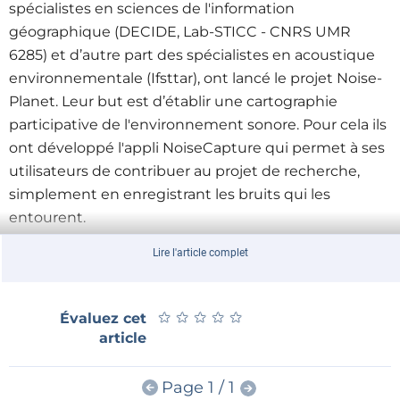
spécialistes en sciences de l'information
géographique (DECIDE, Lab-STICC - CNRS UMR
6285) et d’autre part des spécialistes en acoustique
environnementale (Ifsttar), ont lancé le projet Noise-
Planet. Leur but est d’établir une cartographie
participative de l'environnement sonore. Pour cela ils
ont développé l'appli NoiseCapture qui permet à ses
utilisateurs de contribuer au projet de recherche,
simplement en enregistrant les bruits qui les
entourent.
Grâce à des algorithmes de traitement du signal,
Lire l'article complet
l'appli NoiseCapture calcule des indicateurs
acoustiques lors des déplacements de l'utilisateur.
Ces indicateurs géolocalisés sont ensuite reversés
★
★
★
★
★
★
★
★
★
★
Évaluez cet
anonymement dans une base de données pour
article
élaborer des cartes de bruit au plus près de la réalité,
avec un maillage extrêmement dense. Ces cartes de
Page 1 / 1