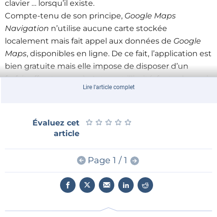
clavier … lorsqu’il existe.
Compte-tenu de son principe,
Google Maps
Navigation
n’utilise aucune carte stockée
localement mais fait appel aux données de
Google
Maps
, disponibles en ligne. De ce fait, l’application est
bien gratuite mais elle impose de disposer d’un
forfait offrant un accès Internet illimité, faute de quoi
Lire l'article complet
il risque de coûter fort cher aux grands voyageurs.
Disponible seulement aux États-Unis pour l’instant, il
est probable que cette application ne tardera pas à
★
★
★
★
★
★
★
★
★
★
Évaluez cet
sauter l’Atlantique compte tenu de l’hégémonie
article
planétaire de
Google
.
Page 1 / 1