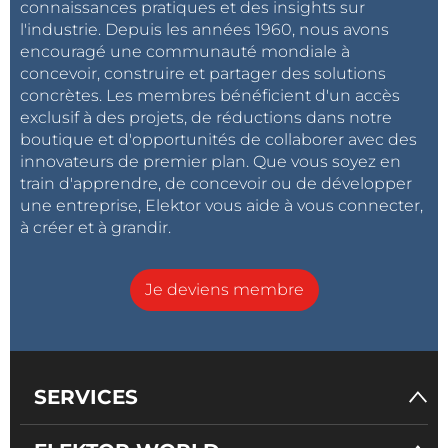
connaissances pratiques et des insights sur
l'industrie. Depuis les années 1960, nous avons
Figure 1 : Schéma de principe de la carte MAX78000FTHR (source :
encouragé une communauté mondiale à
Plateforme d'application MAX78000 FTHR
).
concevoir, construire et partager des solutions
concrètes. Les membres bénéficient d'un accès
exclusif à des projets, de réductions dans notre
Le microcontrôleur MAX78000
boutique et d'opportunités de collaborer avec des
Ce contrôleur est bien sûr le cœur et la composante
innovateurs de premier plan. Que vous soyez en
train d'apprendre, de concevoir ou de développer
la plus importante de cette carte d'évaluation. Nous
une entreprise, Elektor vous aide à vous connecter,
n'aborderons ici que brièvement les principales
à créer et à grandir.
caractéristiques de ce microcontrôleur. Pour en
savoir plus, référez-vous à la
fiche technique
après
l'avoir téléchargée ainsi qu'au
Guide de l'utilisateur
Je deviens membre
MAX78000
qui — au moment où cet article est
rédigé — n'est accessible que sur
GitHub
; il sera très
probablement disponible prochainement aussi sur le
site de Maxim Integrated. La
figure 2
illustre la
SERVICES
structure des blocs matériels internes à ce
microcontrôleur.