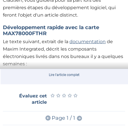
Claußen, vous guidera pour sa part lors des
premières étapes du développement logiciel, qui
feront l'objet d'un article distinct.
Développement rapide avec la carte
MAX78000FTHR
Le texte suivant, extrait de la
documentation
de
Maxim Integrated, décrit les composants
électroniques livrés dans nos bureaux il y a quelques
semaines :
Lire l'article complet
La carte MAX78000FTHR est une plateforme de
développement rapide destinée aux ingénieurs qui
souhaitent mettre en place rapidement des
★
★
★
★
★
★
★
★
★
★
Évaluez cet
solutions d'intelligence artificielle à très faible
article
consommation à l'aide du processeur ARM®
Cortex®-M4F MAX78000, doté d'un accélérateur de
Page 1 / 1
réseau neuronal convolutif intégré. La carte contient