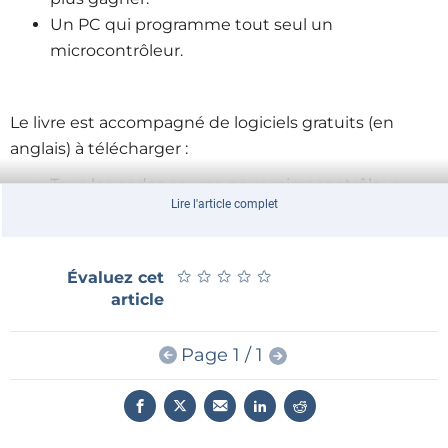
Un PC qui programme tout seul un
microcontrôleur.
Le livre est accompagné de logiciels gratuits (en
anglais) à télécharger :
Tous les codes source pour microcontrôleur.
Lire l'article complet
Tous les sources des programmes PC compilés
(MS Windows).
Langage de programmation JAL, avec éditeur
★
★
★
★
★
★
★
★
★
★
Évaluez cet
spécial et bibliothèques d'extension.
article
Programme d'élevage de robot.
Plus une page ouèbe avec liens, errata et FAQ.
Page 1 / 1
Pour paraphraser un grand dialoguiste du cinéma
français, on pourrait dire que pour l'intelligence