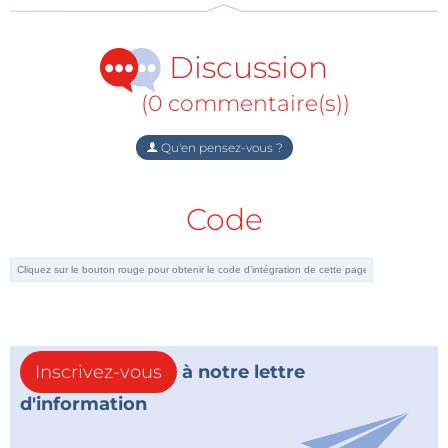
artifielle, comme pour la connerie, inutile dexpliquer,
il suffit de donner des exemples. C'est pourquoi
Discussion
plusieurs techniques d'intelligence artificielle sont
présentées et utilisées dans les projets, comme :
(0 commentaire(s))
système expert, réseau neuronal, subsomption,
comportement émergent, algorithme génétique,
Qu'en pensez-vous ?
automate cellulaire et roulette russe. Chaque projet
est accompagné d'instructions et d'illustrations
Code
claires, ce qui vous permet de démarrer
immédiatement. Les suggestions et les liens
bibliographiques vous permettent de dépasser les
objectifs de ce livre. Même lorsque vous aurez réalisé
tous les projets de ce livre, il restera un précieux
guide de référence, à garder à portée de main.
Inscrivez-vous
à notre lettre
d'information
Un livre unique pour tous ceux qui s'intéressent à