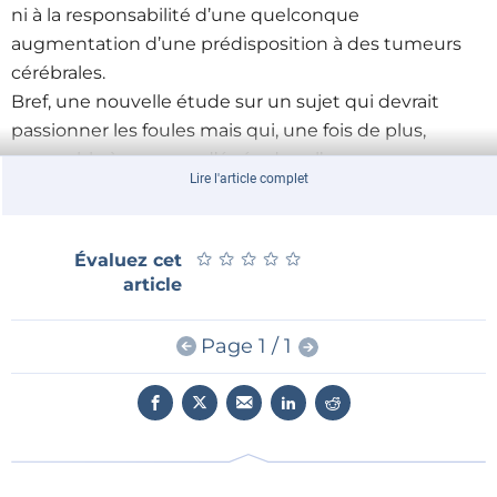
ni à la responsabilité d’une quelconque
augmentation d’une prédisposition à des tumeurs
cérébrales.
Bref, une nouvelle étude sur un sujet qui devrait
passionner les foules mais qui, une fois de plus,
ressemble à un coup d’épée dans l’eau.
Lire l'article complet
Il est permis de s'interroger sur la volonté réelle d'y
voir clair. Qu'en pensez-vous ?
★
★
★
★
★
★
★
★
★
★
Évaluez cet
article
Page 1 / 1