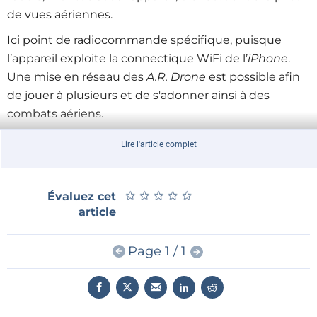
de vues aériennes.
Ici point de radiocommande spécifique, puisque
l’appareil exploite la connectique WiFi de l’
iPhone
.
Une mise en réseau des
A.R. Drone
est possible afin
de jouer à plusieurs et de s'adonner ainsi à des
combats aériens.
Lire l'article complet
Si les programmes proposés par
Parrot
ne vous
suffisent pas, sachez que la plateforme logicielle de
développement est ouverte et que vous pouvez
★
★
★
★
★
★
★
★
★
★
Évaluez cet
donc librement écrire du code pour gérer votre
article
propre
A.R. Drone
.
Ce bijou de technologie sera-t-il réservé au Japon ou
Page 1 / 1
aux Etats-Unis ? Mais non ! Il sera disponible en
France (à la Fnac) dès le mois prochain.