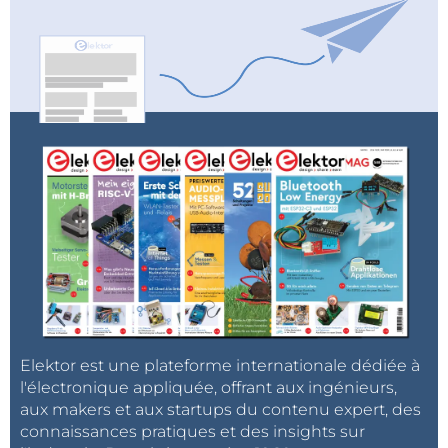
la sécurité et optimisant l’autonomie des véhicules
sur une flotte de modèles de plus en plus diversifiés.
Grâce à cette nouvelle offre, TI fournit aux ingénieurs
des solutions modulables et intégrées, déjà
disponibles en préproduction, pour répondre aux
défis de la mobilité sécurisée dans un monde en
pleine mutation.
Récapitulatif des caractéristiques et applications
Caractéristiques :
Lidar LMH13000 :
Temps de montée ultra-
rapide (800 ps) et détection sur des
distances jusqu’à 30 % supérieures.
Elektor est une plateforme internationale dédiée à
Horloges BAW :
Oscillateur CDC6C-Q1 et
l'électronique appliquée, offrant aux ingénieurs,
aux makers et aux startups du contenu expert, des
générateurs LMK3H0102-Q1/LMK3C0105-Q1
connaissances pratiques et des insights sur
offrant une fiabilité 100 fois supérieure aux