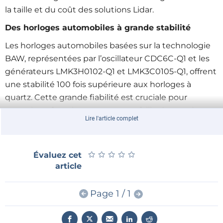
la taille et du coût des solutions Lidar.
Des horloges automobiles à grande stabilité
Les horloges automobiles basées sur la technologie
BAW, représentées par l’oscillateur CDC6C-Q1 et les
générateurs LMK3H0102-Q1 et LMK3C0105-Q1, offrent
une stabilité 100 fois supérieure aux horloges à
quartz. Cette grande fiabilité est cruciale pour
garantir un fonctionnement sans faille des systèmes
Lire l'article complet
ADAS, même dans des conditions
environnementales difficiles.
Capteur radar ultra précis
★
★
★
★
★
★
★
★
★
★
Évaluez cet
article
Le capteur radar AWR2944P, issu de la plateforme
AWR2944 déjà éprouvée, améliore les performances
Page 1 / 1
des radars frontaux et d’angle. Ses capacités accrues
en termes de rapport signal/bruit, de calcul et de