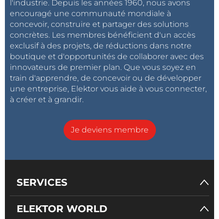
l'industrie. Depuis les années 1960, nous avons
horloges à quartz.
encouragé une communauté mondiale à
concevoir, construire et partager des solutions
Capteur radar AWR2944P :
Amélioration
concrètes. Les membres bénéficient d'un accès
du rapport signal/bruit, capacité de calcul
exclusif à des projets, de réductions dans notre
accrue et intégration d’algorithmes d’IA
boutique et d'opportunités de collaborer avec des
pour une détection optimisée.
innovateurs de premier plan. Que vous soyez en
train d'apprendre, de concevoir ou de développer
Applications :
une entreprise, Elektor vous aide à vous connecter,
Optimisation des systèmes d’aide à la
à créer et à grandir.
conduite (ADAS) avec une détection rapide
et précise des obstacles.
Je deviens membre
Renforcement de la communication et du
traitement des données dans les systèmes
embarqués pour une meilleure sécurité.
SERVICES
Facilitation du déploiement de
fonctionnalités d’autonomie sur une
ELEKTOR WORLD
gamme élargie de modèles de véhicules.