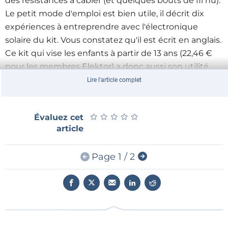
des résistances à cabler (et quelques bouts de fil nu).
Le petit mode d'emploi est bien utile, il décrit dix
expériences à entreprendre avec l'électronique
solaire du kit. Vous constatez qu'il est écrit en anglais.
Ce kit qui vise les enfants à partir de 13 ans (22,46 €
pour les membres Elektor) a donc aussi son utilité
didactique en matière de vocabulaire technique. Il
Lire l'article complet
prouve par la même occasion que connaître une
langue étrangère est tout à fait utile en dehors de
★
★
★
★
★
★
★
★
★
★
Évaluez cet
l'école.
article
Page 1 / 2