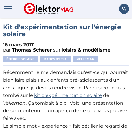
Rechercher
Kit d'expérimentation sur l'énergie
solaire
16 mars 2017
par
Thomas Scherer
sur
loisirs & modélisme
ÉNERGIE SOLAIRE
BANCS D'ESSAI
VELLEMAN
Récemment, je me demandais qu'est-ce qui pourrait
bien faire plaisir aux enfants pré-adolescents d'un
ami auquel je devais rendre visite. Par hasard, je suis
tombé sur le
kit d'expérimentation solaire
de
Velleman
. Ça tombait à pic ! Voici une présentation
de son contenu et un aperçu de ce que vous pouvez
faire avec.
Le simple mot « expérience » fait pétiller le regard de